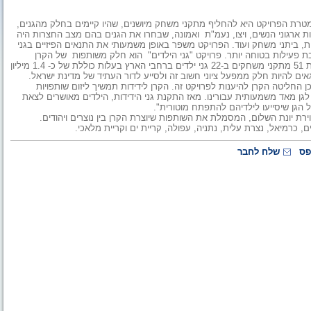
 מטרת הפרויקט היא להחליף מתקני משחק מיושנים, שהיו קיימים בחלק מהגנים,
 ארגוני הנשים, ויצו, נעמ"ת ואמונה, שבחרו את הגנים בהם מצב החצרות היה
ת, ביתני משחק ועוד. הפרויקט משפר באופן משמעותי את התנאים הפיזיים בגני
 פעילות בטוחה יותר. פרויקט "גני הילדים" הוא חלק משותפות של הקרן
לידידות עם ארגוני הנשים בישראל, שבמסגרתה מתקינה הקרן לידידות 51 מתקני משחקים ב-22 גני ילדים ברחבי הארץ בעלות כוללת של כ- 1.4 מיליון
 גאים להיות חלק ממפעל ציוני חשוב זה ולסייע לדור העתיד של מדינת ישראל.
חליטה הקרן להיענות לפרויקט זה. הקרן לידידות תמשיך ליזום שותפויות
 לגן מאד משמעותית עבורינו. מאז התקנת גני הידידות, הילדים מאושרים לצאת
ל הגן שיסייעו לילדיהם להתפתח מוטורית".
ת יונת השלום, המסמלת את השותפות שיוצרת הקרן בין נוצרים ויהודים.
, כרמיאל, נצרת עלית, נתניה, עפולה, קריית ים וקריית מלאכי.
פס
שלח לחבר