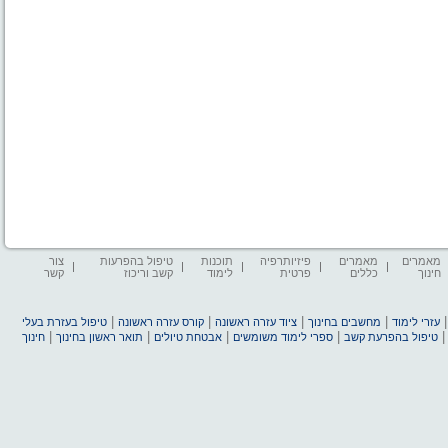
מאמרים
מאמרים
פיזיותרפיה
תוכנות
טיפול בהפרעות
צור
חינוך
כללים
פרטית
לימוד
קשב וריכוז
קשר
|
|
|
|
עזרי לימוד
מחשבים בחינוך
ציוד עזרה ראשונה
קורס עזרה ראשונה
טיפול בעזרת בעלי
|
|
|
|
טיפול בהפרעת קשב
ספרי לימוד משומשים
אבטחת טיולים
תואר ראשון בחינוך
חינוך