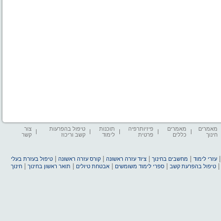
מאמרים
מאמרים
פיזיותרפיה
תוכנות
טיפול בהפרעות
צור
חינוך
כללים
פרטית
לימוד
קשב וריכוז
קשר
|
|
|
|
עזרי לימוד
מחשבים בחינוך
ציוד עזרה ראשונה
קורס עזרה ראשונה
טיפול בעזרת בעלי
|
|
|
|
טיפול בהפרעת קשב
ספרי לימוד משומשים
אבטחת טיולים
תואר ראשון בחינוך
חינוך