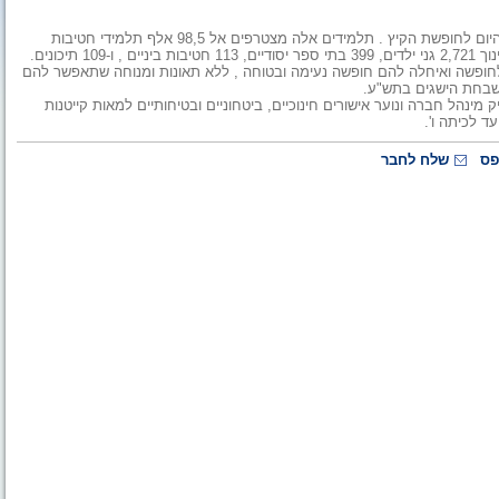
211,400 תלמידי בתי הספר היסודיים וגני הילדים במחוז צפון יוצאים היום לחופשת הקיץ . תלמידים אלה מצטרפים אל 98,5 אלף תלמידי חטיבות
יכונים.
לחופשה ואיחלה להם חופשה נעימה ובטוחה , ללא תאונות ומנוחה שתאפשר להם
והשבחת הישגים בתש"ע.
ינהל חברה ונוער אישורים חינוכיים, ביטחוניים ובטיחותיים למאות קייטנות
ד לכיתה ו'.
פס
שלח לחבר