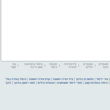
מאמרים
מאמרים
פיזיותרפיה
תוכנות
טיפול בהפרעות
צור
חינוך
כללים
פרטית
לימוד
קשב וריכוז
קשר
|
|
|
|
עזרי לימוד
מחשבים בחינוך
ציוד עזרה ראשונה
קורס עזרה ראשונה
טיפול בעזרת בעלי
|
|
|
|
טיפול בהפרעת קשב
ספרי לימוד משומשים
אבטחת טיולים
תואר ראשון בחינוך
חינוך