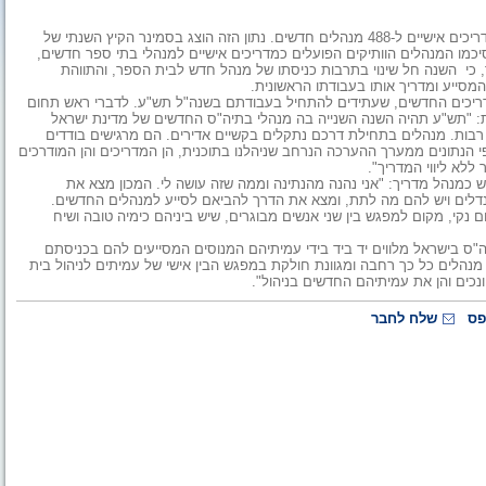
287 מנהלי בתי"ס ותיקים ישמשו בשנת הלימודים הבאה, תש"ע, כמדריכים אישיים ל-488 מנהלים חדשים. נתון הזה הוצג בסמינר הקיץ השנתי של
סיכמו המנהלים הוותיקים הפועלים כמדריכים אישיים למנהלי בתי ספר חדשים,
 כי השנה חל שינוי בתרבות כניסתו של מנהל חדש לבית הספר, והתווהת
סייע ומדריך אותו בעבודתו הראשונית.
למדריכים החדשים, שעתידים להתחיל בעבודתם בשנה"ל תש"ע. לדברי ראש תחום
ת: "תש"ע תהיה השנה השנייה בה מנהלי בתיה"ס החדשים של מדינת ישראל
 רבות. מנהלים בתחילת דרכם נתקלים בקשיים אדירים. הם מרגישים בודדים
 פי הנתונים ממערך ההערכה הנרחב שניהלנו בתוכנית, הן המדריכים והן המודרכים
ללא ליווי המדריך".
ש כמנהל מדריך: "אני נהנה מהנתינה וממה שזה עושה לי. המכון מצא את
נדלים ויש להם מה לתת, ומצא את הדרך להביאם לסייע למנהלים החדשים.
ם נקי, מקום למפגש בין שני אנשים מבוגרים, שיש ביניהם כימיה טובה ושיח
"ס בישראל מלווים יד ביד בידי עמיתיהם המנוסים המסייעים להם בכניסתם
מנהלים כל כך רחבה ומגוונת חולקת במפגש הבין אישי של עמיתים לניהול בית
נכים והן את עמיתיהם החדשים בניהול".
פס
שלח לחבר