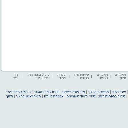
מאמרים
מאמרים
פיזיותרפיה
תוכנות
טיפול בהפרעות
צור
חינוך
כללים
פרטית
לימוד
קשב וריכוז
קשר
|
|
|
|
עזרי לימוד
מחשבים בחינוך
ציוד עזרה ראשונה
קורס עזרה ראשונה
טיפול בעזרת בעלי
|
|
|
|
טיפול בהפרעת קשב
ספרי לימוד משומשים
אבטחת טיולים
תואר ראשון בחינוך
חינוך