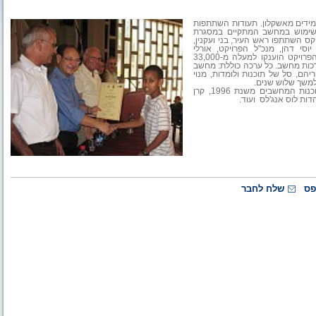
מידים מאשקלון. תעודות השתתפות
 השימוש במחשב המתקיים במסגרת
קס השתתפו ראש העיר, בני ועקנין,
סי דהן, מנכ"ל הפרויקט, אורלי
בשנות פעילות הפרויקט הוענקו למעלה מ-33,000
חשב ב-165 ישובים ברחבי הארץ. באשקלון חולקו עד כה 1,277 ערכות מחשב. כל ערכה כוללת: מחשב
ים ולהוריהם, סל של תוכנות ולומדות, מנוי
למשך שלוש שנים.
בין התורמים המרכזיים לפרויקט: מיקרוסופט ישראל, שתורמת את כל תוכנות המחשבים משנת 1996, קרן
דות לוס אנג'לס
ועוד.
פס
שלח לחבר