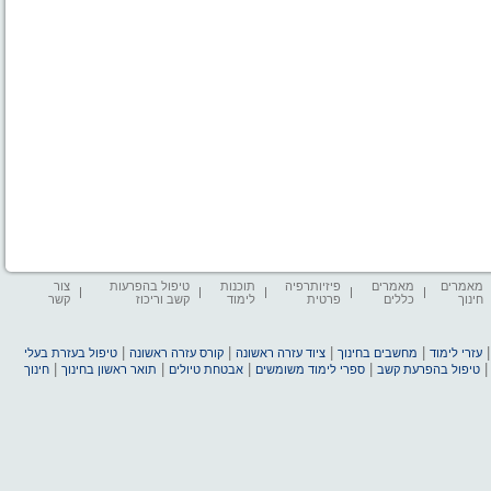
מאמרים
מאמרים
פיזיותרפיה
תוכנות
טיפול בהפרעות
צור
חינוך
כללים
פרטית
לימוד
קשב וריכוז
קשר
|
|
|
|
עזרי לימוד
מחשבים בחינוך
ציוד עזרה ראשונה
קורס עזרה ראשונה
טיפול בעזרת בעלי
|
|
|
|
טיפול בהפרעת קשב
ספרי לימוד משומשים
אבטחת טיולים
תואר ראשון בחינוך
חינוך