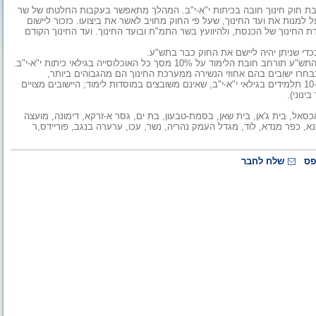
בת חוק חינוך חובה בכיתות י"א-י"ב. המהלך מתאפשר בעקבות החלטתו של שר
על למנות את ועד החינוך, שעל פי החוק מחויב לאשר את ביצועו. כזכור ליישום
 החינוך של הכנסת, ולהיוועץ בשר התמ"ת ובועד החינוך. ועד החינוך הקודם
כדי שניתן יהיה ליישם את החוק כבר בתש"ע.
חוק לימוד חובה (תיקון 29), התשס"ז-2007, קבע כי בשנת הלימודים התש"ע תורחב חובת הלימוד על 10% מסך כל האוכלוסייה בגילאי כיתות י"א-י"ב.
רו ישובים בהם אחוזי הנשירה ממערכת החינוך הם מהגבוהים ביותר,
ומתקיימים בהם שני התנאים הבאים: רשומים בכל אחד מהם יותר מ-10 תלמידים בגילאי י"א-י"ב, שאינם משובצים במוסדות לימוד; היישובים מצויים
כסאל, בית ג'אן, בית שאן, בסמת-טבעון, בת ים, גסר א-זרקא, דימונה, מועצה
א, כפר מנדא, לוד, מגדל העמק נהריה, נשר, עכו, ערערה בנגב, פוריידס,ר
פס
שלח לחבר