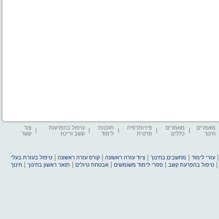
מאמרים
מאמרים
פיזיותרפיה
תוכנות
טיפול בהפרעות
צור
חינוך
כללים
פרטית
לימוד
קשב וריכוז
קשר
|
|
|
|
עזרי לימוד
מחשבים בחינוך
ציוד עזרה ראשונה
קורס עזרה ראשונה
טיפול בעזרת בעלי
|
|
|
|
טיפול בהפרעת קשב
ספרי לימוד משומשים
אבטחת טיולים
תואר ראשון בחינוך
חינוך