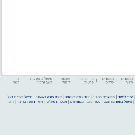
מאמרים
מאמרים
פיזיותרפיה
תוכנות
טיפול בהפרעות
צור
חינוך
כללים
פרטית
לימוד
קשב וריכוז
קשר
|
|
|
|
עזרי לימוד
מחשבים בחינוך
ציוד עזרה ראשונה
קורס עזרה ראשונה
טיפול בעזרת בעלי
|
|
|
|
טיפול בהפרעת קשב
ספרי לימוד משומשים
אבטחת טיולים
תואר ראשון בחינוך
חינוך