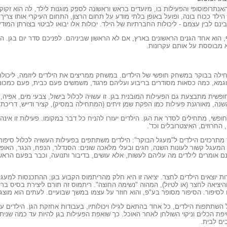
האנתרופוסופי והפעילות בו, מיועדים בראש וראשונה לספק מוגנות לילד, לה הוא זקו
ילד ככוח בונה, ופועל באופן בלתי מודע על תחום הרצון, התחום העיקרי אותו צרי
ינם לבין עצמם - ליכולות החברתיות של הילד. יכולות אלו יבואו לביטוי בצורתן המוד
ף, הוא אחד הגנים הראשונים בארץ, אם לא הראשון שביניהם. לפניכם סדר יום בגן. ה
 מבוססת על אותם עקרונות.
ילה בבוקר במשחק חופשי של הילדים. במשחק ממריצים את הילדים ליוזמה, ליכולת בנ
מא, כמה כסאות מסודרים בריבוע ועליהם פרגוד, משמשים פעם כבית, פעם כמכונית
ופשית מתבצעת גם הפעילות המובנית בגן. זו עשויה לכלול בישול, צבעי מים, אפיה,
נה, מאורגנת פעילות כמו הפקת שמן זיתים (המתחילה במסיק), קציר ודייש, דריכת 
שי, מתחילים לסדר את הגן. הילדים יעזרו להניח כל דבר במקומו. פעילות זו אינה א
החרוזים, האיצטרובלים וכד'.
מתרכזים הילדים ל"מעגל הבוקר": הילדים משתתפים בפעילות העשויה לכלול סיפור,
המעגל קשור לעונות השנה, חגים ובעלי מלאכה שונים: הסנדלר, הנפח, הנגר, האופ
ינם אומרים לילדים מה עליהם לעשות, אלא עושים, בדיבור ותנועה, וכבר בפעם הרא
ת יוצאים הילדים לחצר. יציאה זו היא חלק מהריתמוס הקבוע בגן; ההתכנסות למעגל א
והיציאה לחצר (או לטיול), המהוה "נשימה החוצה". ריתמוס זה תורם ליצירת בסיס בר
לסיפור. הסיפור מסופר בע"פ, והוא חוזר על עצמו במשך שבועיים. לעתים הוא מוצג 
שתתפות הילדים, כל אחד בהתאם לגילו ויכולותיו, בעבודות אחזקת הגן. הילדים עוזרי
פת הכלים וניקוי השולחן לאחר האוכל. כך שואפת הפעילות בגן להיות עד כמה שנית
ם לבית. ‎