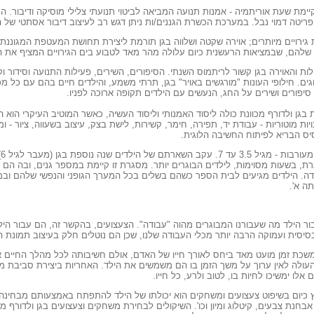
מת שעת אוריתמיה - אמנות תנועה המביאה לביטוי תנועתי צלילי מוסיקה ודיבור. המ
 פריטה דמוי נבל. במערכת הכשרת הגננים/ות ניתן דגש רב לעיצוב דיבור אסתטי של
ת גירויים מיותרים; אוירה שקטה ושלווה בגן תורמת ליצירת תחושת המעטפת המגוננת
שלהם, שבמציאות הרעשנית כיום עלולה מהר מאד לטבוע בים הגירויים המציף את הי
ות והאוירה בגן קשור לריתמוס השנתי. הסיפורים, השירים, פעילות התנועה וסידור ו
גים. חילופי העונות "מורגשים באויר" בגן, תרתי משמע, והילדים חיים בהם עם כל מ
 סיפורים ושירים על החג, הנעשים עם הילדים תקופה ארוכה לפניו.
 בגן ולדורף מכוונת כולה ליסוד האמנותי וליסוד העשיה, כאשר המוטיב העיקרי הוא ה
ות מוטוריות - עבודת יד, תפירה, חימר, קשירות, לישת בצק, עיצוב בשעווה, ציור - ומ
ס הבריא לפיתוח החשיבה הלוגית.
ק
רת, בשעות מסוימות, לילדים הבוגרים יותר. מסגרת זו קיימת במספר גנים, ובה הם מ
דה. הילדים מגיעים לבית הספר כשהם בשלים בכל המערך הגופני והנפשי שלהם וב
ה א'.
 הילד מה שעבורנו המבוגרים מהוה "עבודה". הצעצועים, בהקשר זה, הם עבור היל
סיסית ועמוקה הרבה יותר מכלי העבודה שלנו, שכן הם נוטלים חלק בעיצוב תמונת הע
שכת זמן מועט מאד ביחס לאורך חייו של האדם, אולם חשיבותה לכל מהלך החיים א
ולה לאין ערוך על משך הזמן בו הם משמשים את הילד. האחריות ביצירת סביבת מ
אלו ימשיכו לחיות בו, לטוב ולרע, כל חייו.
 כיום בשיפוט צעצועים ומשחקים הוא יכולתו של הילד להתפתח באמצעותם מבחינה א
אבחנת צבעים, קיטלוג ומיון וכו'. השיקולים לבחירת משחקים וצעצועים בגן ולדורף מו