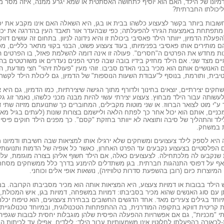
מיונו של הילד, האם הוא יוסיף לתחושה האסתטית או שמא יגרע ממנה, איזה מסר מע
ליכולתו החברתית?
בות ביותר בקשר לצעצוע כלשהו בבית או בגן, היא השאלה האם אינו מקבע את יכולת 
תפתחת באמצעות הגירוי להפעלתה; כפי שבהעדר אור תאבד העין בהדרגה את יכולת 
הפעלת הדמיון, ייוותר הילד פאסיבי ביכולת זו והיא נידונה לניוון. בתחום זה עושים ד
ם מותירים אותו פאסיבי בפנימיותו, בעוד צעצוע פשוט, הבנוי בקווי מתאר כלליים, מ
נות מחדש את הפרטים ה"חסרים". פעולה זו אינה דומה להשלמת פאזל, בו הפרטים ה
ים מצד שני. אם הילד מחזיק בידיו בובה שבה פרטי הפנים נעדרים או משורטטים 
האנושיים אותם הוא מכיר בבני האדם סביבו. זוהי מעין "פעולת זיהוי" חצי מודעת, 
יבית, ותורמת, בנוסף ל"עבודת השעות הנוספות" של הדמיון, גם ליכולת הילד לקשר 
ים יצירתיים, יוצאים בחינוך ולדורף מתוך הגישה שיצירתיות, כמו הדמיון, גם היא 
לעשותה עבור הילד מבחוץ. צעצוע יצירתי עשוי להיות מבנה מכני כלשהו, נאמר זוג גלג
"י מוט לצואר הברווז. או שני מוטות מקבילים, המחוברים כך שתנועתם מזיזה שתי דמ
ניים, אותם הוא יכול אחר כך לפתח הלאה וליישמם בצורות שונות (לעתים בגיל מאו
 לילד והתהליך של סיבה ותוצאה לא ייוותר בחזקת "קסם". כך מפנים הילד חוקים פי
ת במשחק.
 היא לספק לילד צעצועים ומשחקים שלא ירגילו אותו למציאות שבה חשיבתו ודמיונו מנ
הפלסטיים בצעצוע נקבעים עד הפרט האחרון, כאשר כל אופיה של הדמות ותנועותיה
שנקבעו לה מלכתחילה. לצעצועים כאלה, אם הילד חשוף אליהן בצורה מוגזמת, עלו
 אף על דפוסי התנהגות חברתית. בגן משתדלים להימנע בדרך כלל ממשחקים מסחריי
מיוצרות כיום (רובן בהשפעת סדרות טלוויזיה), נושאות אופי אלים וכוחני.
ילד בבובות או דמויות צעצוע, היא המציאות אותה הוא מכיר מסביבתו הקרובה. 
תן עם סוג האנשים שהוא מכיר בסביבתו: דמויות במשפחה, דמויות בגן, איש המכולת
יוחד בגילים צעירים מאד. אחד הדגשים החשובים בבחירת צעצועים, הוא טיפוח יכלתו ש
ת קריטית דווקא בתקופה המודרנית, בה ההתפתחות הטכנולוגית, ובמיוחד טכנולוגי
י "מכניות", גם אם אפשרויות ההפעלה הפיסית שלהן מוגבלות יחסית לבובות שגפיהן 
ת-לכאורה בהפעלתן לחלוטין אינן משמעותיות עבור הילד; לילדים, אפילו עד לכיתות 