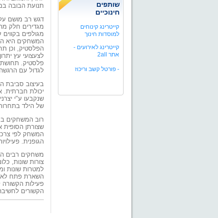
שותפים
תנועת הבובה במ
חינוכיים
דגש רב מושם על 
מגדירים חלק מהפ
קייטרינג קינוחים
מגולפים בקווים 
למוסדות חינוך
המשחקים היא החו
קייטרינג לאירועים -
הפלסטיק, וכן תח
אתר 2all
לצעצועי עץ יתרו
פלסטיק. תחושת ה
-
פורטל קשב וריכוז
לגדול עם הרגשה 
בעיצוב סביבת המ
יכולת חברתית. א
שנקבעו ע"י יצר
של הילד בתחרות 
רוב המשחקים בגן
שצורתן הסופית א
המשחק לפי צרכיו
הגופנית. פעילוי
משחקים רבים הם 
צורות שונות, כלו
למטרות שונות ומ
השארת פתח לאפשר
פעילות הקשורה ל
הקשורים לחשיבה ה