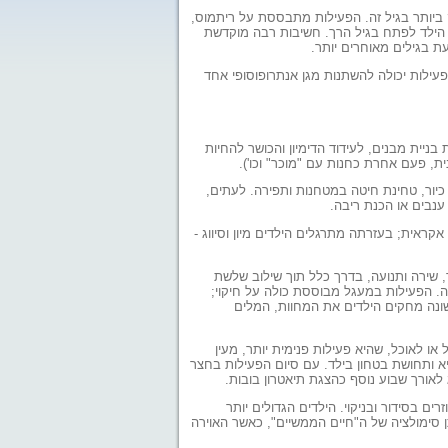
ק ביותר בגיל זה. הפעילות מתבססת על ריתמוס,
ך הילד לפתח בגיל הרך. חשיבות רבה מוקדשת
עת בגילים מאוחרים יותר.
פעילות יכולה להשתנות מגן אנתרופוסופי אחד
יית מבנים, לעידוד הדימיון והכושר להחיות
, פעם אחרת כחנות עם "מוכר" וכו').
 כיור, טחינת חיטה במטחנות ותפירה. לעתים,
ענבים או הכנת ריבה.
קראית; בעזרתה מתרגלים הילדים מיון וסיווג -
 שירה ותנועה, בדרך כלל תוך שילוב שלשת
ה. הפעילות במעגל מבוססת כולה על חיקוי;
שונה מחקים הילדים את המחוות, המלים
ו לאוכל, שהיא פעילות פנימית יותר, מעין
יא ותחושת בטחון בילד. עם סיום הפעילות בחצר
לאורך שבוע נוסף כהצגת תיאטרון בובות.
ם בסידור ובניקוי. הילדים הגדולים יותר
ן סימולציה של ה"חיים הממשיים", כאשר האוירה