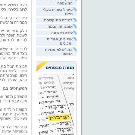
המשפחה
פעם בשבוע מתקיי
לרוב בלירה, כלי
טיפול בעזרת בעלי
חיים
האוירה בגן נטול
למידה מתוקשבת
המהירה והרגישה 
אומנויות הבמה
חלק גדול מהפעיל
עזרה ראשונה
לעונות השנה ולח
ארגונים, אגודות
להכנות לחגיגות,
ומכונים
לסיכום - הפעילות
בתי"ס לאומנויות
מצד אחד במיומנוי
הבמה
שמהווים את הבסי
מנורה מבטחים
הצורך ליצור מסג
ריכוז, קשב והתמ
הבא, העלייה לכית
המשחקים בגן
המשחק מהוה עבור
אלה עבור הילד ב
תקופת הילדות נמ
ממלאים תפקיד הע
צעצועים ומשחקים 
קנה המידה הנפוץ
מוטוריקה עדינה, 