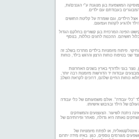
וסיקה המושמעת בגן מנוגנת ע"י הגננים/ות,
 המבוגרים בעבודתם עם ילדים.
 אצל הילדים, וגם שומרת על קליטת החושים
לד ולהגיע לקהות ועמעום.
קישוט הפינה המרכזית בגן קשורים בחלקם הגדול
כלול חושיהם. ההכנות לחגים כוללות, בנוסף
חיקוי. פיתוח מיומנויות בילדים מתרכז בשלב זה
צד שני בטיפוח כוחות הרצון והרגש בילד, כוחות
בוצות הגיל בגן מעורבות - מגיל 3.5 עד 7. עקב השארתם של הילדים שנה נוספת בגן (מעבר לגיל 6), נוצר בגני ולדורף בארץ בשנים האחרונות
בצעים עבודות יד הדורשות מיומנות רבה יותר,
מלוא כוחות החיים שלהם, דרוכים לקראת השלב
ד "כלי עבודה". אולם משמעותם של כלי עבודה
ולם של הילד ובגיבוש אישיותו.
ינה ניתנת לשיעור. הצעצועים והמשחקים
שחקים נאותה היא גדולה, מאחר ופירותיהם של
ינטלקטואלית, או לפתח מיומנויות של
שפעים מגורמים נוספים, כגון: באיזו מידה יתרום