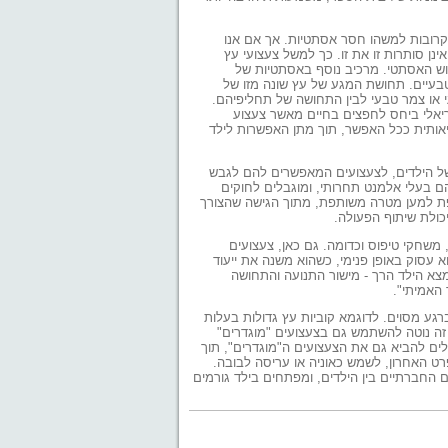
 קרובות למשהו חסר אסתטיות. אך אם אנו
נן סותרות זו את זו. כך למשל צעצועי עץ
חוש האסתטי. מרכיב נוסף באסתטיות של
טבעיים. תחושת המגע של עץ שונה מזו של
עי או צמר טבעי לבין התחושה של תחליפיהם.
 ריאלי ביחס לחפצים בחיים מאשר צעצוע
אותית ככל האפשר, תוך מתן האפשרות לילד
 של הילדים, לצעצועים המאפשרים להם לגבש
ם בעלי אלמנט תחרותי, ומוגבלים לחוקים
ת למען מטרה משותפת, מתוך הגישה שהצורך
יכולת שיתוף הפעולה.
משחקי טיפוס וכדומה. גם כאן, צעצועים
 עסוק באופן פנימי, כשהוא משנה את ייעוד
נמצא הילד הרך - מישור התנועה והתחושה
 האמיתי".
גע מסוים. לדוגמא קוביות עץ גדולות בעלות
ל זה נוטה להשתמש גם בצעצועים "מוגדרים"
דלים להביא גם את הצעצועים ה"מוגדרים", תוך
רט האחרון, לשמש כאוניה או עריסה לבובה.
 החברתיים בין הילדים, ומפתחים בילד גורמים