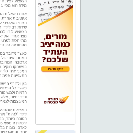
הצעצוע לפיתוח ד
מידה הוא מסייע 
אחת השאלות החשו
אקטיבית אחרת, מ
הגירוי האקטיבי ל
שירות דב לילד; ה
הצעצוע לידיו לב
מצד אחד, ואקראי
מתייחסת לפרטים 
מהתודעה הקוגניט
כאשר מדובר במשחק
המחנך אינו יכול 
ארכובה, המחובר ע
במשחקו חוקים מכ
המכני יהיה גלוי
התעניינות פנימי
בגן ולדורף הגישה
כאשר כל הפרטים 
הדמות ולמשימות 
והיצירתיות, אלא
המעוצבות-לגמרי ה
המציאות שמחפש ה
לילד "לזהות" או
הטובה ביותר, במ
ליכולת זו משמעו
לאדם. בובות בלת
יותר, והמוגבלויו