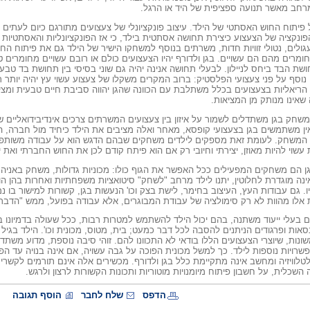
רחב מאשר תנועה ספציפית של היד או הרגל.
פיתוח החוש האסתטי של הילד. עיצוב פונקציונלי של צעצועים מתורגם כיום לעתים
ונקציה של הצעצוע כיצירת תחושה אסתטית בילד, כי אז הפונקציונליות והאסתטיות אי
עגולים, נטולי זוויות חדות, משרתים בנוסף למשחקו הישיר של הילד גם את פיתוח ה
מרים מהם הם עשויים. בגן ולדורף יהיו הצעצועים כולם או רובם עשויים מחומרים 
ושת הבד ביחס לניילון. לבעלי תחושה אנינה יהיה גם שוני בסיסי בין תחושת בד טב
ן נוסף על פני צעצועי הפלסטיק: ברוב המקרים משקלו של צעצוע עשוי עץ יהיה יותר
ריאליות בצעצועים בכלל משתלבת עם הכוונה שהגן יהווה סביבת חיים טבעית ומצי
שאינו מנותק מן המציאות.
שחק בגן משתדלים לשמור על איזון בין צעצועים המשרתים צרכים אינדיבידואליים
ין משתמשים בגן בצעצועי קופסא, מאחר ואלה מציבים את הילד כיחיד מול חברה, ה
ני המשחק. לעומת זאת מספקים לילדים משחקים שבהם הדגש הוא על עבודה משותפ
עשוי להיות מאוזן, יצירתי וחיובי רק אם הוא פיתח קודם לכן את החוש החברתי ואת 
 הם משחקים המפעילים ככל האפשר את הגוף כולו: מכוניות גדולות, משחק באניה, 
ינה מוגדרת לחלוטין, יתנו לילד מרחב "לשחק" סיטואציות משפחתיות ואחרות בהן הוא
. גם עבודות העץ, העיצוב בחימר, לישת בצק וכו' הנעשות בגן, קשורות למישור בו 
ות אלו מהוות לא רק סימולציה של עבודת המבוגרים, אלא עבודה בפועל, ממש "הדבר
בעלי ייעוד משתנה, בהם יכול הילד להשתמש למטרות רבות, ככל שעולה בדמיונו בר
נסאות ופרגודים הניתנים להסבה לכל דבר כמעט; בית, מטוס, מכונית וכו'. הילד בגי
שונות, שיוצרי הצעצועים הללו בודאי לא התכוונו להם. זוהי סיבה נוספת, מדוע משת
ויות נוספות לילד. כך למשל מכונית הפוכה על גבה עשויה, אם אינה בנויה עד הפ
טלוויזיה ומחשב אינה מתקיימת כלל בגן ולדורף. מכשירים אלה אינם תורמים לקשרים
שכלית, על חשבון פיתוח מיומנויות מוטוריות ותכונות הקשורות לרצון ולרגש.
הדפס
שלח לחבר
הוסף תגובה