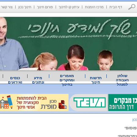
דף הבית
מרכז הזמנות
עיתון קו לחינוך
פורום חינוך
חינוך נכון
צור קשר
שולחן
מאמרים
חדשות
מידע
כנסים
העבודה
ומחקרים
חינוך
ונתונים
ואירועים
למנהל
בחינוך
כון
פוסופי
תרופוסופי