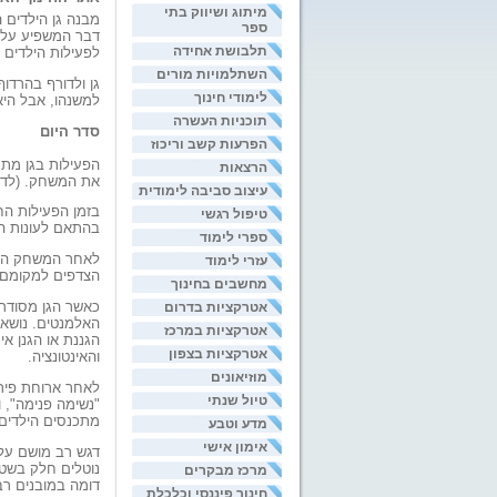
מיתוג ושיווק בתי
מבנה גן הילדים 
ספר
דבר המשפיע על ה
תלבושת אחידה
לפעילות הילדים ב
השתלמויות מורים
גן ולדורף בהרדו
לימודי חינוך
למשנהו, אבל היא
תוכניות העשרה
סדר היום
הפרעות קשב וריכוז
הפעילות בגן מתח
הרצאות
את המשחק. (לדוג
עיצוב סביבה לימודית
בזמן הפעילות הח
טיפול רגשי
בהתאם לעונות הש
ספרי לימוד
לאחר המשחק החופ
עזרי לימוד
הצדפים למקומם, 
מחשבים בחינוך
כאשר הגן מסודר 
אטרקציות בדרום
האלמנטים. נושא 
אטרקציות במרכז
הגננת או הגנן א
אטרקציות בצפון
והאינטונציה.
מוזיאונים
לאחר ארוחת פירו
טיול שנתי
"נשימה פנימה", 
מתכנסים הילדים 
מדע וטבע
אימון אישי
דגש רב מושם על ה
נוטלים חלק בשטי
מרכז מבקרים
דומה במובנים רבי
חינוך פיננסי וכלכלת