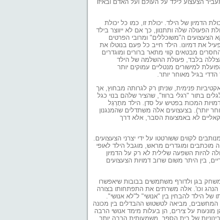
ביר הצעצוע לילד על העולם ועל האדם ובאיזו
הדמיון של הילד. יכולת זו, כמו כל יכולת
הפעולה שלה ותתנוון, כך אם לא ייווצר בילד
ווקא הצעצועים ה"משוכללים" ומרובי הפרטים
פעיל את דמיונו. הילד חייב כל פעם בנוטלו את
חסרים מבטאים קווי מתאר ברורים ומוגדרים
בהצללה בלבד, פעולת ההשלמה של הילד
הפועלת למישורים מנטליים עמוקים יותר
הדדי בגיל מאוחר יותר.
אקטיביות פנימית, שניתן רק לגרותה מבחוץ, אך
לים בתור "רגלי ברווז", שהציר שלהם בנוי כגל
ויות המכות בפטיש על סדן. הילד מתָרְגֵל
חר יותר). בצעצועים אלה משתדלים שהמנגנון
סיקאליים לא באמצעות הסבר, אלא דרך
ותבים לקווים ששורטטו על ידי יצרני הצעצועים.
 מוכתבים ומוגדרים מראש, מוגבל הילד לאופי
לה להיות השפעה שלילית לא רק על הדמיון
ם, בין היתר משום שרוב דמויות הצעצועים
במשחק בגן ולדורף משתמשים בבובות שיאפשרו
, הנהג וכו'. אלה משרתים את התפתחותו בצורה
ל הילד להבחין בין "אנושי" ל"לא אנושי".
ית המחשבים, מביאה לטשטוש ההבדלים בין מכונה
מונעות על צירים, הן בעלות מימד אנושי הרבה
הבינוניות של בית הספר, משמעותית הרבה יותר