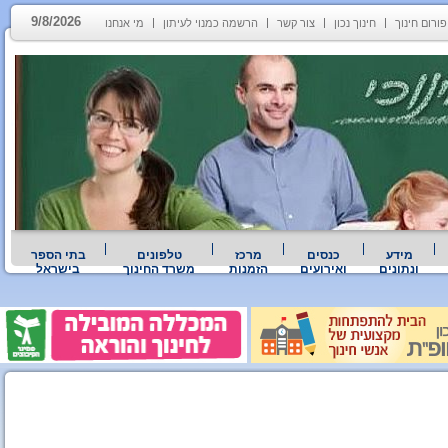
9/8/2026
פורום חינוך
חינוך נכון
צור קשר
הרשמה כמנוי לעיתון
מי אנחנו
מידע
כנסים
מרכז
טלפונים
בתי הספר
ונתונים
ואירועים
הזמנות
משרד החינוך
בישראל