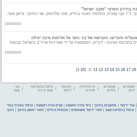
כה בחידון הארצי "סובב ישראל"
, ד"ר צבי צמרת, התלמיד הזוכה בחידון, נוהר מליניאק, שר החינוך, גדעון סער,
10/03/2010
גלית והכריעו: הענישה של בני נוער על אלימות אינה יעילה
בתרבות הוויכוח - דיבייט, הממומנת על ידי שגרירות ארה"ב בישראל וקבוצת
10/03/2010
[
1
-
10
]
11
12
13
14
15
16
17
1
מאמרים
מאמרים
פיזיותרפיה
תוכנות
טיפול בהפרעות
צור
חינוך
כללים
פרטית
לימוד
קשב וריכוז
קשר
|
|
|
|
עזרי לימוד
מחשבים בחינוך
ציוד עזרה ראשונה
קורס עזרה ראשונה
טיפול בעזרת בעלי
|
|
|
|
טיפול בהפרעת קשב
ספרי לימוד משומשים
אבטחת טיולים
תואר ראשון בחינוך
חינוך