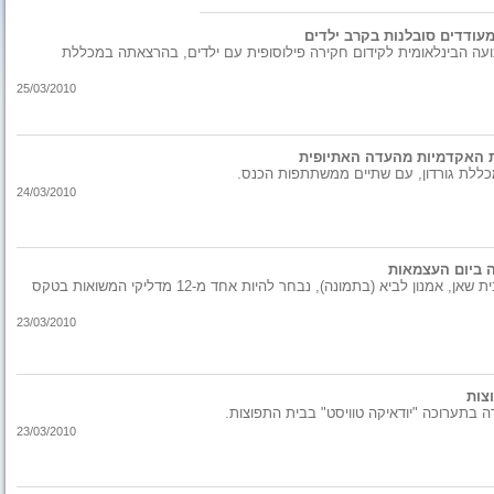
 מעודדים סובלנות בקרב ילדים
ועה הבינלאומית לקידום חקירה פילוסופית עם ילדים, בהרצאתה במכללת
25/03/2010
ות האקדמיות מהעדה האתיופית
כללת גורדון, עם שתיים ממשתתפות הכנס.
24/03/2010
ה ביום העצמאות
מייסד ומנהל בית הספר לחינוך מיוחד גולני בבית שאן, אמנון לביא (בתמונה), נבחר להיות אחד מ-12 מדליקי המשואות בטקס
23/03/2010
צות
ה בתערוכה "יודאיקה טוויסט" בבית התפוצות.
23/03/2010