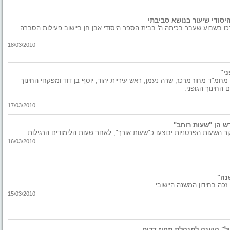
יסודי שיעור בנושא סביבתי
כו בשבוע שעבר בכיתה ה' בבית הספר היסודי אבן חן ביישוב פעילות הסברה
18/03/2010
ני"
מחמ"ד מחוז מרכז, שרה נעמן, ראש עיריית יהוד, יוסף בן דוד ומפקחי החינוך
 החינוך הגופני.
17/03/2010
קר השעות הפרטניות יבוצעו כ"שעות אורך", לאחר שעות הלימודים הרגילות.
16/03/2010
נה"
זכה בחידון המשנה היישובי.
15/03/2010
ול" הוענק למנהלת מחוז דרום