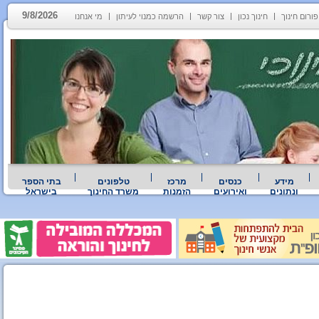
9/8/2026
פורום חינוך
חינוך נכון
צור קשר
הרשמה כמנוי לעיתון
מי אנחנו
מידע
כנסים
מרכז
טלפונים
בתי הספר
ונתונים
ואירועים
הזמנות
משרד החינוך
בישראל