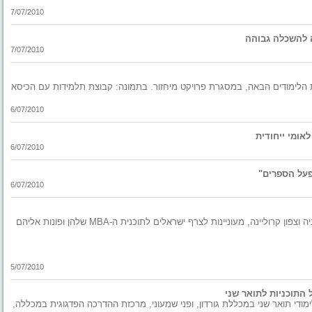
7/07/2010
ה להשכלה גבוהה
7/07/2010
נת הלימודים הבאה, במסגרת פרויקט מיחזור. בתמונה: קבוצת תלמידות עם הכיסא
6/07/2010
אומי ייחודית
6/07/2010
על הספרים"
6/07/2010
האוניברסיטאות היוקרתיות בארצות הברית - ברקלי, הרווארד, קולומביה וצפון קרוליינה, מעוניינות לצרף ישראלים לתוכנית ה-MBA שלהן ופונות אליהם
5/07/2010
 התוכניות לתואר שני
ודי תואר שני במכללת גורדון, ופני שמעוני, מרכזת ההדרכה הפדגוגית במכללה,