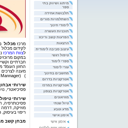
מיתוג ושיווק בתי
ספר
תלבושת אחידה
השתלמויות מורים
לימודי חינוך
תוכניות העשרה
הפרעות קשב וריכוז
הרצאות
מרכז
מכלול
מ
לקידום
מכלול ה
עיצוב סביבה לימודית
ל
צוות המרכז
נ
טיפול רגשי
במקום מרוכזים
ספרי לימוד
חברתיים
וקשיי
החזון העומד מ
עזרי לימוד
מענה לצרכים ה
מחשבים בחינוך
e
Mannager)
(
אטרקציות בדרום
שירותי אבחון
אטרקציות במרכז
פסיכיאטרי, נויר
אטרקציות בצפון
מוזיאונים
שירותי טיפול
פסיכותרפיה, ת
טיול שנתי
מוזיקה, דרמה וב
מדע וטבע
ריפוי בעיסוק, ר
אימון אישי
מבחן קשב מ
אימון אישי
אימון אישי לילדים