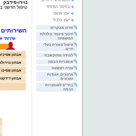
נוירו-פידבק
בחינוך המיוחד
טיפול חדשני 
יעוץ ארגוני
יעוץ כלכלי
מרכז מבקרים
השירותים 
חינוך פיננסי וכלכלת
שירותי א
המשפחה
טיפול בעזרת בעלי
חיים
אבחון
פסיכיא
למידה מתוקשבת
אומנויות הבמה
אבחון
נוירולו
עזרה ראשונה
אבחון פסיכו
ד
ארגונים, אגודות
אבחון
דידקטי
ומכונים
בתי"ס לאומנויות
הבמה