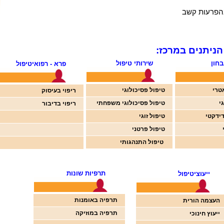
בהפרעות קשב
הניתנים
במרכז
:
בחון
שירותי טיפול
פרא - רפואי
טיפול
טרי
טיפול
פסיכולוגי
ריפוי
בעיסוק
גי
טיפול
פסיכולוגי משפחתי
ריפוי
בדיבור
ידקטי
טיפול
זוגי
טיפול
פרטני
טיפול
התנהגותי
תרפיות שונות
ייעוצי
טיפול
תרפיה
באומנות
העצמה
הורית
תרפיה
במוזיקה
ייעוץ
חינוכי