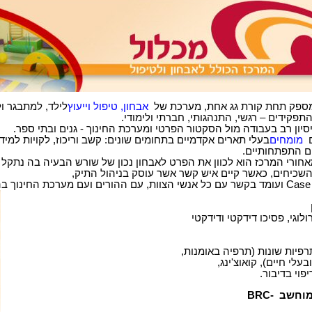
ספק
תחת קורת גג אחת, מערכת של
אבחון, טיפול וייעוץ
לילד, למתבגר ו
תפקידים – רגשי, התנהגותי, חברתי ולימודי
.
יסיון רב בעבודה מול הסקטור הפרטי
ומערכת החינוך - גנים ובתי ספר
.
מומחים
בעלי תארים אקדמיים
בתחומים שונים: קשב וריכוז, לקויות למי
ם התפתחותיים
.
אחורי המרכז הוא לכוון את הפרט לאבחון נכון של שורש הבעיה בה נתקל
,
שכיחים, כאשר קיים איש קשר אשר עוסק
בניהול התיק,
Cas
ועומד בקשר
עם כל אנשי הצוות, עם ההורים ועם מערכת
החינוך בה
ולוגי, פסיכו דידקטי
ודידקטי
רפיות שונות (תרפיה באומנות
,
עלי חיים), קואוצ'ינג
,
יפוי
בדיבור
.
מוחשב
BRC-