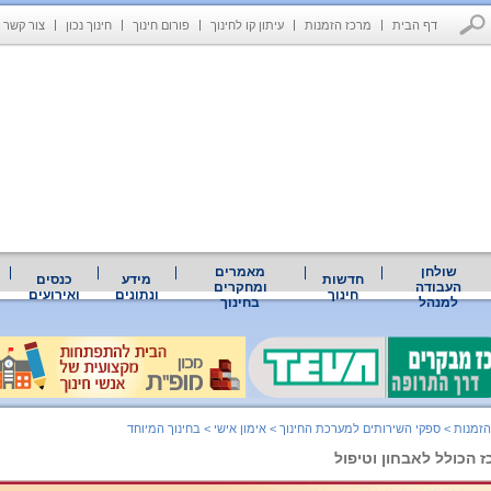
דף הבית
מרכז הזמנות
עיתון קו לחינוך
פורום חינוך
חינוך נכון
צור קשר
שולחן
מאמרים
חדשות
מידע
כנסים
העבודה
ומחקרים
חינוך
ונתונים
ואירועים
למנהל
בחינוך
הזמנות
>
ספקי השירותים למערכת החינוך
>
אימון אישי
>
בחינוך המיוחד
ז הכולל לאבחון וטיפול