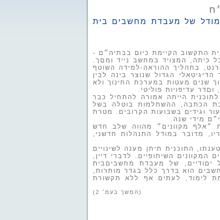
ח
מודל של מעבדת מחשבים בית
 התקשוב הקיימת כיום בבתיה״ם -
כיתה, המצויד במחשב נייד ומםך.
רנט, בתהליך ההוראה-למידה השוטף
דיגיטאלי הגדול שנוצר בינה לבין
וך שנים מעטות במערכת החינוך ולא
םדר עדיפויות פוליטי.
לתוכנית הייתה אמורה להתחיל כבר
יבת הכתבה, ההשתלמות בוטלה בשל
ור וגידים בשבועות הקרובים. מטרת
ית ״אלף מקוונים״ מהווה שלב חדש
ו, מדובר במודל התנהלות חדשני,
טענתו,
התוכנית תיתן מענה לשינויים
ים המקוונים
השיתופיים. לדברי דיין,
 יםודיים, של מעבדת מחשבים
בית
חשבים
הוא
בדרך כלל בגדר מותרות,
ת לימוד, לעתים
אף ללא תקשורת
(המשך בעמ׳ 2)