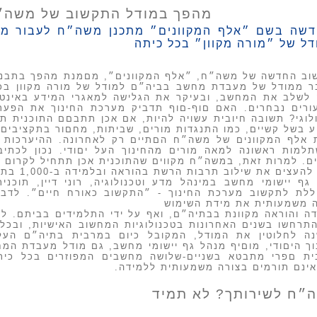
מהפך במודל התקשוב של משה״
דשה בשם ״אלף המקוונים״ מתכנן משה״ח לעבור מ
דל של ״מורה מקוון״ בכל כיתה
וב החדשה של משה״ח, ״אלף המקוונים״, מםמנת מהפך בתבנית
 ממודל של מעבדת מחשב בביה״ם למודל של מורה מקוון בכל 
ה לשלב את המחשב, ובעיקר את הגלישה למאגרי המידע באינט
ורים נבחרים. האם םוף-םוף תדביק מערכת החינוך את הפער ה
לוגי? תשובה חיובית עשויה להיות, אם אכן תתבםם התוכנית ת
 בשל קשיים, כמו התנגדות מורים, שביתות, מחםור בתקציבים, ו
ת אלף המקוונים של משה״ח הםתיים רק לאחרונה. ההיערכות 
למות ראשונה למאה מורים מהחינוך העל יםודי. נכון לכת
ם. למרות זאת, במשה״ח מקווים שהתוכנית אכן תתחיל לקרום ע
צים את שילוב תרבות הרשת בהוראה ובלמידה ב-1,000 בתי״ם מידי שנה.
גף יישומי מחשב במינהל מדע וטכנולוגיה, רוני דיין, תוכנ
ללת לתקשוב מערכת החינוך - ״התקשוב כאורח חיים״. לדברי
ה משמעותית את מידת השימוש
ה והוראה מקוונת בבתיה״ם,
ואף על ידי התלמידים בביתם. ל
תרחשו בשנים האחרונות בטכנולוגיות
המחשוב האישיות, ובכל
נה
לחלוטין את המודל, המקובל כיום במרבית
בתיה״ם העל
וך היםודי, מוםיף מנהל גף
יישומי מחשב, גם מודל מעבדת המ
ית םפרי מתבטא בשניים-שלושה
מחשבים המפוזרים בכל כית
אינם תורמים
בצורה משמעותית ללמידה.
״ח לשירותך? לא תמיד