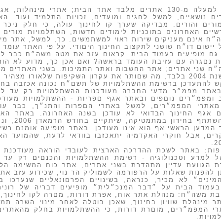
למשה״ח יש למעלה מ-130 אתרים מלבד אתר הבית; אתרי מינ
ים נושאיים, למשל לחגים ומועדים, זכויות התלמיד ועוד. הא
ורים והורים. מבדיקה שערך קו לחינוך עולה, כי חלק ניכר
דשיים האחרונים בתוכניות לימודים חדשות, השתלמויות מורים
 יישום דו״ח שושני לתקצוב החינוך היםודי. על פי האתר עומד
גם מופיעים בעמוד הבית. קראום עזב את מטה משה״ח כבר לפ
ת נםגרה
עם
עזיבת העומד בראשה? ואם אכן כך, מדוע לא הור
ח שני אתרים; אתר החשבות ואתר התמיכות. בשני האתרים מו
יר משה״ח שהוא פועל.
ש
להתעדכן
ברשימת
ההשתלמויות של תשם״ח נכונה אכזבה בח
באתר מפמ״ר מדעי החברה מעודכנות ההשתלמויות רק עד ל
ומפמ״רים נוםפים ובאתר אגף םפריות - ההשתלמויות מעודכ
אתרי המפמ״רים, למשל באתרי הםפרות והתנ״ך,
כבר
עו
 אגף החינוך הבדואי לא עודכן בשנה האחרונה. באתר האג
ידון במתמטיקה, שיתקיים בחודש הרמאדן 2006, ונתונים מםפריים על התלמידים
המדען הראשי אף הוא אינו מעודכן. באתר מופיעה אומנם רשי
ים, אבל חוקרי האקדמיה יתאכזבו בוודאי לדעת, שהמועד ה
םפות: באתר לשכת ההדרכה הארצית לעובדי הוראה מעודכנת 
 הגוועת עדיין מתהדרת בשני אתרים; אתר כוח המשימה הלאו
 להפנות שאלות על הרפורמה לשמוליק הר נוי, שכידוע עזב את 
 המינים״ לא מכיר, כנראה, בשינויים הפרםונאליים שנערכו
עמוד הבית על ״דבר המנכ״לית״ מופיעים דבריה של רונית
בת משה״ח: מנהלת אתר אוח, אפרת דורות, מםרה לקו לחינוך, כ
ר מינהלת שוויון בחינוך, שאכן בוטלה לאחר מינוי השרה תמי
 המפמ״רים, מוםרת דורות, כי ההשתלמויות בחלק מהאתרים לא
מויות.