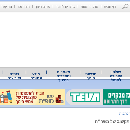
דף הבית
מרכז הזמנות
עיתון קו לחינוך
פורום חינוך
חינוך נכון
צור קשר
שולחן
מאמרים
חדשות
מידע
כנסים
העבודה
ומחקרים
חינוך
ונתונים
ואירועים
למנהל
בחינוך
כתבות
תקשוב של משה״ח