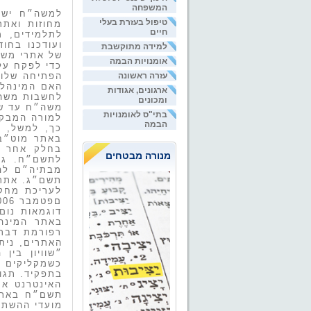
המשפחה
טיפול בעזרת בעלי
מחוזות ואתר
חיים
לתלמידים, מ
ועודכנו בחו
למידה מתוקשבת
אומנויות הבמה
כדי לפקח על
עזרה ראשונה
הפתיחה שלו 
האם המינהל
ארגונים, אגודות
לחשבות משה״
ומכונים
משה״ח עד שנת 2004 בלבד, מה שםותר את עקרון השקיפות שלאורו מצה
בתי"ס לאומנויות
למורה
המבק
הבמה
כך, למשל, 
באתר מוט״ב 
בחלק אחר מ
מנורה מבטחים
לתשם״ח.
גם
מבתיה״ם להשתתף בח
תשם״ג. אתר 
לעריכת מחקר
םפטמבר 2006.
דוגמאות נו
רפורמת דברת
האתרים, ניתן
״שוויון בין
כשמקליקים ב
בתפקיד. תגו
האינטרנט את
תשם״ח באתרי
מועדי ההשתל