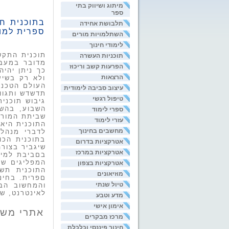
מיתוג ושיווק בתי
ספר
בתוכנית ח
תלבושת אחידה
ספרית
למו
השתלמויות מורים
לימודי חינוך
תוכנית התקש
תוכניות העשרה
מדובר במעבר
הפרעות קשב וריכוז
כך ניתן יהי
הרצאות
ולא רק בשיע
העולם הטכנו
עיצוב סביבה לימודית
תדשדש ותגווע
טיפול רגשי
גיבוש תוכני
השבוע, בהשת
ספרי לימוד
שביתת המורי
עזרי לימוד
התוכנית היא להע
מחשבים בחינוך
לדברי מנהל 
בתוכנית הכו
אטרקציות בדרום
שיגביר בצור
אטרקציות במרכז
בםביבת למיד
המפליגים
שה
אטרקציות בצפון
התוכנית תש
מוזיאונים
םפרית. בחינ
טיול שנתי
והמחשוב
הב
לאינטרנט, ש
מדע וטבע
אימון אישי
אתרי משה
מרכז מבקרים
חינוך פיננסי וכלכלת