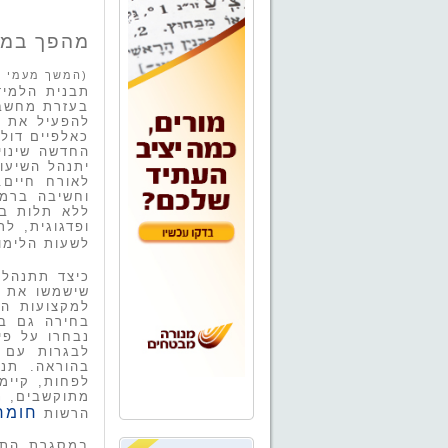
מהפך במו
(המשך מעמי 1)
תבנית הלמיד
בעזרת מחשב 
להפעיל את ה
כאלפיים דולר
החדשה שינוי
יתנהל השיעו
לאורח חיים.
וחשיבה ברמה
ללא תלות ב
ופדגוגית, ל
לשעות הלימוד
כיצד תתנהל 
שישמשו את מ
למקצועות המ
בחירה גם בכ
נבחרו על פי
לבגרות עם 
בהוראה. תנא
לפחות, קיי
מתוקשבים, נ
חומרי
הרשות
במסגרת התוכ