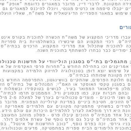
דה המקוונת. לדברי דיין, מדובר במאגרים כדוגמת ״אופק״ של 
ים יקבלו סיסמה או כרטיס מגנטי, ויוכלו להיכנס למאגרים גם
רים
יעברו מדריכי המקצוע של משה״ח הכשרה לתוכנית בקורס אינטנס
ה״ס. רכזי המקצוע הם שיכשירו בהשתלמויות בית ספריות 
מתגמלים בתי״ס בסגנון הוליוודי על חדשנות טכנולו
אמריקנים זכו בתחילת החודש ב״תחרות פרסי האקדמיה של אינ
על שימוש יוצא דופן בטכנולוגיה לחיזוק הלמידה במקצועות
ידה מקוונת שפותחו בבתיה״ס.
 חלוקת הפרסים, שהתקיים בוושינגטון, התפרסמה החודש ב
 בסגנון טקסי האוסקר או האמ״י; המנהלים של בתיה״ס הזוכ
לון מייפלאואר המפואר בעיר, לבושים בטוקסידו ובשמלות 
ובהם חברות ענק, כמו פנסוניק ודל. המממנים תרמו לבתיה״ס 
חטיבות ביניי
 הזוכים, חטיבת ביניים במדינת קרוליינה הצפונית. מדובר בפ
מידים במשחקי מתמטיקה מקוונים עם תלמידים מאפריקה ומ
ונת היא דרך מופלאה לערוך לתלמידים היכרות עם עולם הידע.
כל אחד מבתיה״ס הזוכים קיבלו פרס - פסלון מוזהב המעוצב כ
כל אחד מבתיה״ס קיבל גם פרס נוסף של עשרת אלפים דולר. 
בתוכנית הלימודים הבית ספרית במתמטיקה, מדעים וטכנולוגיה