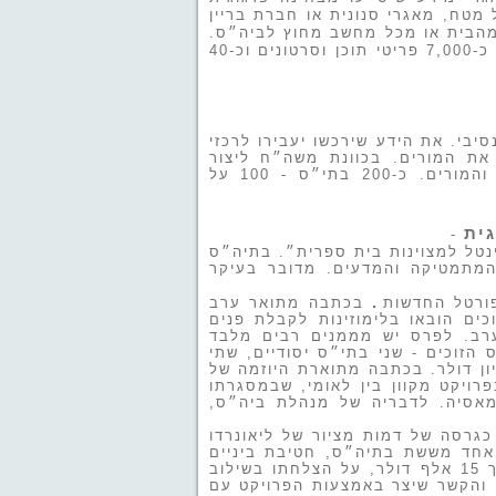
מטח, מאגרי סנונית או חברת בריין
 מהבית או מכל מחשב מחוץ לביה״ס.
כמו כן ייעשה שימוש במאגר הספרייה הדיגיטאלית של משה״ח, שאליו הועלו כ-7,000 פריטי תוכן וסרטונים וכ-40
יבי. את הידע שירכשו יעבירו לרכזי
את המורים. בכוונת משה״ח ליצור
שרשרת תמיכה לתוכנית שתכלול את מדריכי המקצוע, הרכזים בבתיה״ס והמורים. כ-200 בתי״ס - 100 על
גית
-
טל למצוינות בית ספרית״. בתיה״ס
 המתמטיקה והמדעים. מדובר בעיקר
.
פורטל החדשות
בכתבה מתואר ערב
ים הובאו בלימוזינות לקבלת פנים
ערב. לפרס יש מממנים רבים מלבד
הזוכים - שני בתי״ס יסודיים, שתי
ם ושני תיכונים - מוצרים טכנולוגיים בערך של למעלה מ-2 מיליון דולר. בכתבה מתוארת היוזמה של
רויקט מקוון בין לאומי, שבמסגרתו
אסיה. לדבריה של מנהלת ביה״ס,
גרסה של דמות מציור של ליאונרדו
אחד מששת בתיה״ס, חטיבת ביניים
ממחוז ברגן בניו גירסי, זכה בפרס נוסף, ״כוכב החדשנות של אינטל״, בסך 15 אלף דולר, על הצלחתו בשילוב
, והקשר שיצר באמצעות הפרויקט עם