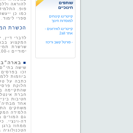
שותפים
להוראה וללמי
חינוכיים
פופ. התלמיד
קייטרינג קינוחים
ספרי לימוד.
למוסדות חינוך
הכשרת המו
קייטרינג לאירועים -
אתר 2all
לדברי דיין, 
המקצוע בבתי
-
פורטל קשב וריכוז
יסודיים ו-100 יסודיים כבר נבחרו להשתתף בתוכנית השנה.
■
בארה״ב; 
שישה בתי״ס 
זכו בפרסים 
ביוזמות ללמ
כתבה על טקס
חלוקת פרסים
שהתקיימה במ
חברת אינטל 
אחד מבתיה״ס
משחקים התל
הלמידה המקו
גם המורים ב
דה-וינציי. 
הטכנולוגיה 