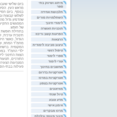
מיתוג ושיווק בתי
ביום שלישי שעבר
ספר
מראש העין. הסיו
בנוסף, ביום חמי
תלבושת אחידה
לשלוש קבוצות וב
השתלמויות מורים
שהדמיון גדול מה
לימודי חינוך
המפגשים התקיימו
של חופש.
תוכניות העשרה
בתחילת חופשת ה
הפרעות קשב וריכוז
חינוכית ערכית, 
הגדול, כאשר הי
הרצאות
מחמ"ד המחוז, שר
עיצוב סביבה לימודית
המקומית. ברשויו
טיפול רגשי
ילדי החמ"ד. במ
הצוות החינוכי לי
ספרי לימוד
התורניים, תנועות
עזרי לימוד
המנהיגות הצעירה
פעילות בבתי-הספ
מחשבים בחינוך
אטרקציות בדרום
אטרקציות במרכז
אטרקציות בצפון
מוזיאונים
טיול שנתי
מדע וטבע
אימון אישי
מרכז מבקרים
חינוך פיננסי וכלכלת