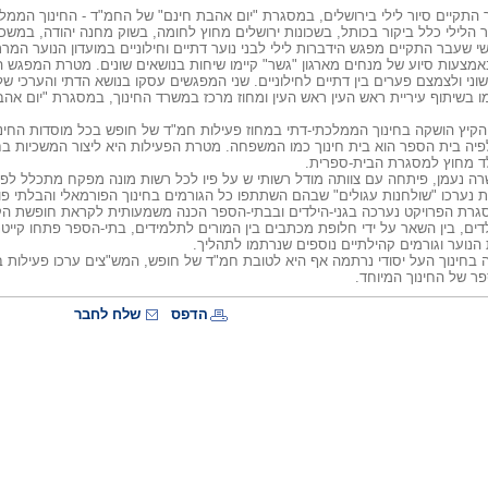
 התקיים סיור לילי בירושלים, במסגרת "יום אהבת חינם" של החמ"ד - החינוך הממלכת
ר הלילי כלל ביקור בכותל, בשכונות ירושלים מחוץ לחומה, בשוק מחנה יהודה, במשכנ
שי שעבר התקיים מפגש הידברות לילי לבני נוער דתיים וחילוניים במועדון הנוער המר
אמצעות סיוע של מנחים מארגון "גשר" קיימו שיחות בנושאים שונים. מטרת המפגש ה
שוני ולצמצם פערים בין דתיים לחילוניים. שני המפגשים עסקו בנושא הדתי והערכי 
 בשיתוף עיריית ראש העין ראש העין ומחוז מרכז במשרד החינוך, במסגרת "יום אהב
קיץ הושקה בחינוך הממלכתי-דתי במחוז פעילות חמ"ד של חופש בכל מוסדות החינ
לפיה בית הספר הוא בית חינוך כמו המשפחה. מטרת הפעילות היא ליצור המשכיות ב
לד מחוץ למסגרת הבית-ספרית.
ה נעמן, פיתחה עם צוותה מודל רשותי ש על פיו לכל רשות מונה מפקח מתכלל לפע
ת נערכו "שולחנות עגולים" שבהם השתתפו כל הגורמים בחינוך הפורמאלי והבלתי פו
סגרת הפרויקט נערכה בגני-הילדים ובבתי-הספר הכנה משמעותית לקראת חופשת הק
לדים, בין השאר על ידי חלופת מכתבים בין המורים לתלמידים, בתי-הספר פתחו קייטנו
 הנוער וגורמים קהילתיים נוספים שנרתמו לתהליך.
 בחינוך העל יסודי נרתמה אף היא לטובת חמ"ד של חופש, המש"צים ערכו פעילות ב
ר של החינוך המיוחד.
הדפס
שלח לחבר