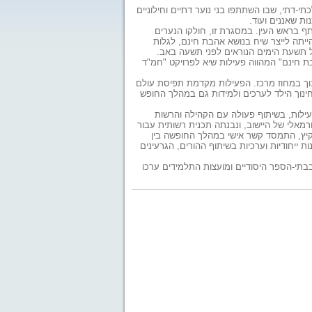
י-דתי, שבו השתתפו בני נוער דתיים וחילוניים
ות שאננים ועוד.
תף בראש העין. במסגרת זו, חולקו הנערים
ייתה לייצר שיח בנושא אהבת חינם, לגלות
של תשעת הימים הנוראים לפני תשעה באב.
ת חינם" המהווה פעילות שיא לפרויקט "חמ"ד
וך במחוז מרכז. הפעילות מקדמת תפיסת עולם
חינוך הילד לערכים ולמידות גם במהלך החופש
ילות, בשיתוף פעולה עם הקהילה והרשות
רמאלי של היישוב, ונבנתה תכנית רשותית עבור
יץ, התמסד קשר אישי במהלך החופשה בין
ת ייחודיות וערכיות בשיתוף ההורים, הגרעינים
בתי-הספר היסודיים ומועצות התלמידים ערכו