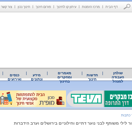
דף הבית
מרכז הזמנות
עיתון קו לחינוך
פורום חינוך
חינוך נכון
צור קשר
שולחן
מאמרים
חדשות
מידע
כנסים
העבודה
ומחקרים
חינוך
ונתונים
ואירועים
למנהל
בחינוך
כתבות
ר לילי משותף לבני נוער דתיים וחילוניים בירושלים וערב הידברות