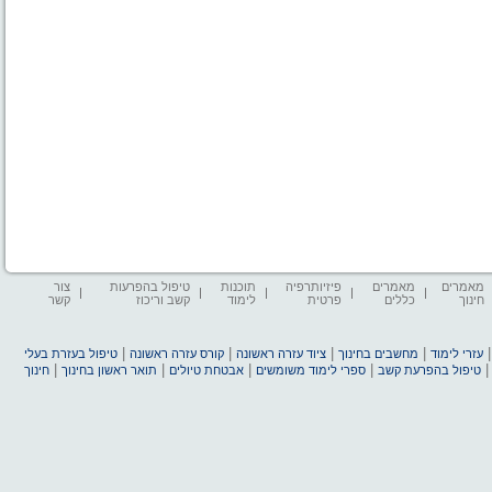
מאמרים
מאמרים
פיזיותרפיה
תוכנות
טיפול בהפרעות
צור
חינוך
כללים
פרטית
לימוד
קשב וריכוז
קשר
|
|
|
|
עזרי לימוד
מחשבים בחינוך
ציוד עזרה ראשונה
קורס עזרה ראשונה
טיפול בעזרת בעלי
|
|
|
|
טיפול בהפרעת קשב
ספרי לימוד משומשים
אבטחת טיולים
תואר ראשון בחינוך
חינוך