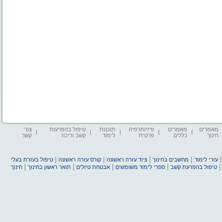
מאמרים
מאמרים
פיזיותרפיה
תוכנות
טיפול בהפרעות
צור
חינוך
כללים
פרטית
לימוד
קשב וריכוז
קשר
|
|
|
|
עזרי לימוד
מחשבים בחינוך
ציוד עזרה ראשונה
קורס עזרה ראשונה
טיפול בעזרת בעלי
|
|
|
|
טיפול בהפרעת קשב
ספרי לימוד משומשים
אבטחת טיולים
תואר ראשון בחינוך
חינוך