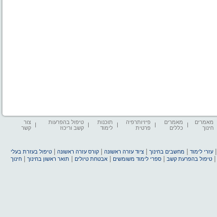
מאמרים
מאמרים
פיזיותרפיה
תוכנות
טיפול בהפרעות
צור
חינוך
כללים
פרטית
לימוד
קשב וריכוז
קשר
|
|
|
|
עזרי לימוד
מחשבים בחינוך
ציוד עזרה ראשונה
קורס עזרה ראשונה
טיפול בעזרת בעלי
|
|
|
|
טיפול בהפרעת קשב
ספרי לימוד משומשים
אבטחת טיולים
תואר ראשון בחינוך
חינוך