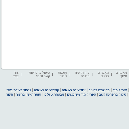
מאמרים
מאמרים
פיזיותרפיה
תוכנות
טיפול בהפרעות
צור
חינוך
כללים
פרטית
לימוד
קשב וריכוז
קשר
|
|
|
|
עזרי לימוד
מחשבים בחינוך
ציוד עזרה ראשונה
קורס עזרה ראשונה
טיפול בעזרת בעלי
|
|
|
|
טיפול בהפרעת קשב
ספרי לימוד משומשים
אבטחת טיולים
תואר ראשון בחינוך
חינוך