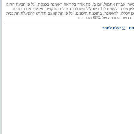
 סער, עברה אתמול, יום ב', פה אחד בקריאה ראשונה בכנסת. על פי הצעת החוק
ישולש תקציב מפעל השאלת ספרי לימוד ויעמוד בתשע"א, על 5.5 מיליון ש"ח - לעומת 1.9 בשנה"ל תשס"ט. הגדלת התקציב תאפשר את הרחבת
יכללו, לראשונה, בתוכנית תיכונים. על פי התיקון גם תידרש להפעלת התוכנית
פס
שלח לחבר