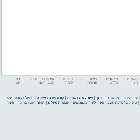
מאמרים
מאמרים
פיזיותרפיה
תוכנות
טיפול בהפרעות
צור
חינוך
כללים
פרטית
לימוד
קשב וריכוז
קשר
|
|
|
|
עזרי לימוד
מחשבים בחינוך
ציוד עזרה ראשונה
קורס עזרה ראשונה
טיפול בעזרת בעלי
|
|
|
|
טיפול בהפרעת קשב
ספרי לימוד משומשים
אבטחת טיולים
תואר ראשון בחינוך
חינוך