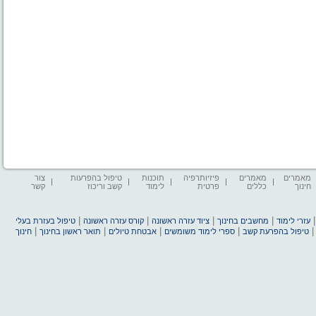
מאמרים
מאמרים
פיזיותרפיה
תוכנות
טיפול בהפרעות
צור
חינוך
כללים
פרטית
לימוד
קשב וריכוז
קשר
|
|
|
|
עזרי לימוד
מחשבים בחינוך
ציוד עזרה ראשונה
קורס עזרה ראשונה
טיפול בעזרת בעלי
|
|
|
|
טיפול בהפרעת קשב
ספרי לימוד משומשים
אבטחת טיולים
תואר ראשון בחינוך
חינוך