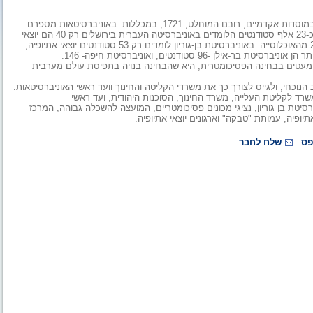
בשנת הלימודים האחרונה למדו 2,198 סטודנטים מהעדה האתיופית במוסדות אקדמיים, רובם המוחלט, 1721, במכללות. באוניברסיטאות מספרם
זעום: רק 477 סטודנטים והשאר, 1,721 במכללות. כך, למשל, מתוך כ-23 אלף סטודנטים הלומדים באוניברסיטה העברית בירושלים רק 40 הם יוצאי
אתיופיה - כ-0.17 אחוז בלבד מהתלמידים, בעוד שעולי אתיופיה כ-2% מהאוכלוסייה. באוניברסיטת בן-גוריון לומדים רק 53 סטודנטים יוצאי אתיופיה,
א מעטים בבחינה הפסיכומטרית, היא שהבחינה בנויה בתפיסת עולם מערבית
וכחי, ולגייס לצורך כך את משרדי הקליטה והחינוך וועד ראשי האוניברסיטאות.
המשרד לקליטת העלייה, משרד החינוך, הסוכנות היהודית, ועד ראשי
סיטת בן גוריון, נציגי מכונים פסיכומטריים, המועצה להשכלה גבוהה, המרכז
יופיה, עמותת "טבקה" וארגונים יוצאי אתיופיה.
פס
שלח לחבר