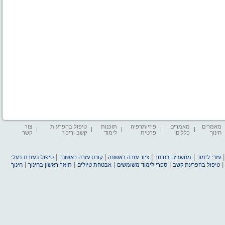
מאמרים
מאמרים
פיזיותרפיה
תוכנות
טיפול בהפרעות
צור
חינוך
כללים
פרטית
לימוד
קשב וריכוז
קשר
|
|
|
|
עזרי לימוד
מחשבים בחינוך
ציוד עזרה ראשונה
קורס עזרה ראשונה
טיפול בעזרת בעלי
|
|
|
|
טיפול בהפרעת קשב
ספרי לימוד משומשים
אבטחת טיולים
תואר ראשון בחינוך
חינוך