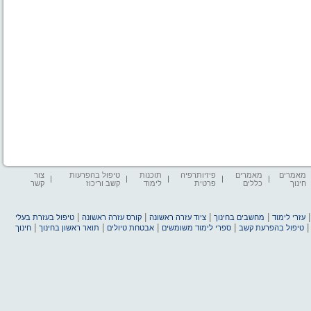
מאמרים
מאמרים
פיזיותרפיה
תוכנות
טיפול בהפרעות
צור
חינוך
כללים
פרטית
לימוד
קשב וריכוז
קשר
|
|
|
|
עזרי לימוד
מחשבים בחינוך
ציוד עזרה ראשונה
קורס עזרה ראשונה
טיפול בעזרת בעלי
|
|
|
|
טיפול בהפרעת קשב
ספרי לימוד משומשים
אבטחת טיולים
תואר ראשון בחינוך
חינוך