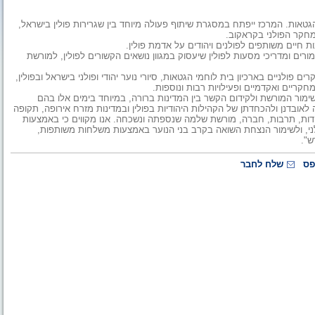
 הגטאות. המרכז ייפתח במסגרת שיתוף פעולה מיוחד בין שגרירות פולין בישראל,
מחקר הפולני בקראקוב.
חיים משותפים לפולנים ויהודים על אדמת פולין.
ם ומדריכי מסעות לפולין שיעסוק במגוון נושאים הקשורים לפולין, למורשת
ים פולניים בארכיון בית לוחמי הגטאות, סיורי נוער יהודי ופולני בישראל ובפולין,
קריים ואקדמיים ופעילויות רבות ונוספות.
שימור המורשת ולקידום הקשר בין המדינות ברורה, במיוחד בימים אלו בהם
ובדנן ולהכחדתן של הקהילות היהודיות בפולין ובמדינות מזרח אירופה, תקופה
 1,000 שנות חיים יהודיים של יהדות, תרבות, חברה, מורשת שלמה שנספתה ונשכחה. אנו מקווים כי באמצעות
ני, ולשימור הנצחת השואה בקרב בני הנוער באמצעות משלחות משותפות,
ש".
פס
שלח לחבר