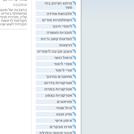
מיתוג ושיווק בתי
1/11/2010
ספר
תלבושת אחידה
שהשתתף באירוע מסר
קליין, מזכירת סנ
השתלמויות מורים
הנוכחית לשש שנים
לימודי חינוך
תוכניות העשרה
הפרעות קשב וריכוז
הרצאות
עיצוב סביבה לימודית
טיפול רגשי
ספרי לימוד
עזרי לימוד
מחשבים בחינוך
אטרקציות בדרום
אטרקציות במרכז
אטרקציות בצפון
מוזיאונים
טיול שנתי
מדע וטבע
אימון אישי
מרכז מבקרים
חינוך פיננסי וכלכלת