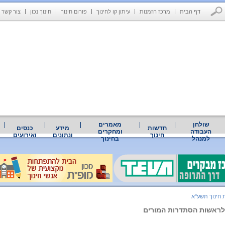
דף הבית
מרכז הזמנות
עיתון קו לחינוך
פורום חינוך
חינוך נכון
צור קשר
שולחן
מאמרים
חדשות
מידע
כנסים
העבודה
ומחקרים
חינוך
ונתונים
ואירועים
למנהל
בחינוך
 חינוך תשע"א
לראשות הסתדרות המורים