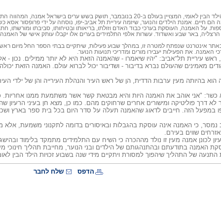
לקראת יום זכויות הילד הבין לאומי, המצויין בעולם ב-20 בנובמבר, תושק בשש ערים ב
ם חיים. אמנת הילדים והנוער, שיזמה עיריית תל אביב-יפו, נוסחה על ידי פרופסור אסא כ
ספות. על האמנה, העוסקת בערכי כבוד האדם וזולתו, בריאותו ובטיחותו, סביבתו ומורשתו, חתמ
, הרצליה, באר שבע ואשדוד. עשרות אלפי התלמידים בערים אלו יקבלו עותק אישי של האמנה, 
ר אינטרנט שנפתח למטרה זו, במהלך שבוע פעילות, שיתקיים בבתי הספר החל מיום ראשון ה
 האמנה. את הפעילות יעבירו מורים ומדריכי תנועות הנוער.
, ראש עיריית תל־אביב: "יהיו שיאמרו - שהאמנה הזאת היא לא יותר ממילים. נכון - 
ודים מאמינים שהעולם נברא בדיבור - ושדיבור יכול לברוא עולם. האמנה הזאת יכולה 
הוא בהיותה מעין ערבות הדדית, הן של ראש העיר והנהלת העירייה והן של ילדי העיר
 כשר: "אני אוהב את האמנה היות והיא מבטאת קשר אשר משתמעת ממנו אחריות. כל
ר לא דרך פוליטיקה ומישורים אחרים שרחוקים מהם. כמו כן, מצא חן בעיני הרעיון שהי
ו במפעל הזה. חייבים לדאוג שהאמנה תעלה על סדר היום בכל בית ספר בארץ ושכל
 נמסר, כי האמנה אינה עוסקת בהגבלות ובאיסורים בדומה לתקנוני משמעת, אלא מצ
כאזרחים שווים בעירם.
עיון לכונן אמנה מעין זו נולד מההכרה כי השיח עם התלמידים מתמקד בלימוד ובהיש
קת האמנה בתודעתם ובהתנהגותם של הילדים ובני הנוער, מחייבת תהליך חינוכי 
 התנעה של התהליך שיהפוך למסורת ויתקיים מידי שנה בשבוע זכויות הילד הבין לאומ
הדפס
שלח לחבר