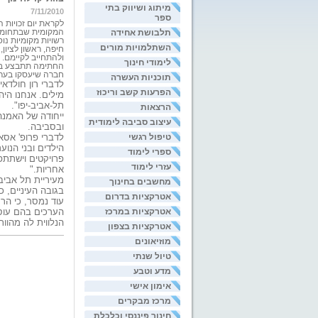
מיתוג ושיווק בתי
7/11/2010
ספר
תלבושת אחידה
המקומית שבתחומה ה
רשויות מקומיות נו
השתלמויות מורים
חיפה, ראשון לציון
ולהתחייב לקיימם.
לימודי חינוך
החתימה תתבצע באת
חברה שיעסקו בערכי
תוכניות העשרה
לדברי רון חולדאי
הפרעות קשב וריכוז
מילים. אנחנו היה
תל-אביב-יפו".
הרצאות
ייחודה של האמנה 
עיצוב סביבה לימודית
ובסביבה.
טיפול רגשי
לדברי פרופ' אסא
הילדים ובני הנוע
ספרי לימוד
פרויקטים וישתתפ
עזרי לימוד
אחריות."
מעיריית תל אביב
מחשבים בחינוך
בגובה העיניים, 
אטרקציות בדרום
עוד נמסר, כי הר
אטרקציות במרכז
הערכים בהם עוס
הנלווית לה מהוות
אטרקציות בצפון
מוזיאונים
טיול שנתי
מדע וטבע
אימון אישי
מרכז מבקרים
חינוך פיננסי וכלכלת