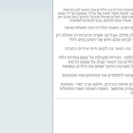
ישראל אמנה, המהווה התחייבות הדדית בין הילדים ובני הנוער לבין הרשות
שר, מנסח הקוד האתי של צה"ל, ואומצה על ידי חמש
ו ראשי הערים ומנהלי מינהלי החינוך בתל-אביב-יפו,
שעליו יוזמנו לחתום, ובכך להסכים לסעיפיה
קרוב. השבוע יכלול הדרכות, הפעלות ושיעורי
אלה מילים, אבל גם עשרת הדיברות היו תחילה רק
לברוא עולם חדש של יחסים בינינו לילדי
 ובני הנוער בה לקיום חיים ערכיים בחברה
ומר, העיריות מקבלות על עצמן אחריות כלפי
לדים ובני הנוער יקבלו על עצמם כל מיני
 מערכות החינוך ישתפו את הילדים בנשיאת
יגה לתלמידים את זכויותיהם ואת חובותיהם
גים ופחות בערכים, חלקם ערכי יסודי. הטמעת
מעמיק ומתמשך. השקת האמנה השנה והפעילות
י.