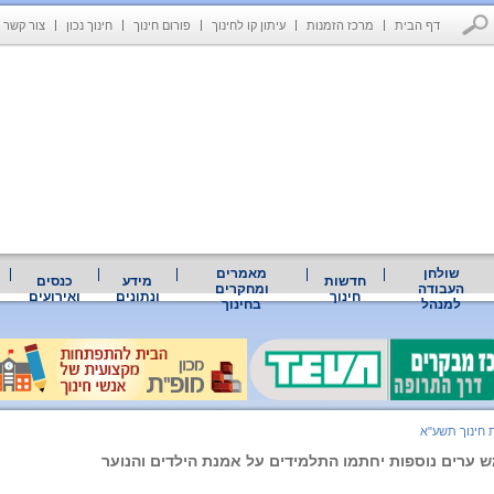
דף הבית
מרכז הזמנות
עיתון קו לחינוך
פורום חינוך
חינוך נכון
צור קשר
שולחן
מאמרים
חדשות
מידע
כנסים
העבודה
ומחקרים
חינוך
ונתונים
ואירועים
למנהל
בחינוך
 חינוך תשע"א
 ערים נוספות יחתמו התלמידים על אמנת הילדים והנוער