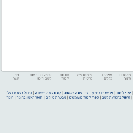
מאמרים
מאמרים
פיזיותרפיה
תוכנות
טיפול בהפרעות
צור
חינוך
כללים
פרטית
לימוד
קשב וריכוז
קשר
|
|
|
|
עזרי לימוד
מחשבים בחינוך
ציוד עזרה ראשונה
קורס עזרה ראשונה
טיפול בעזרת בעלי
|
|
|
|
טיפול בהפרעת קשב
ספרי לימוד משומשים
אבטחת טיולים
תואר ראשון בחינוך
חינוך