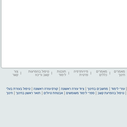
מאמרים
מאמרים
פיזיותרפיה
תוכנות
טיפול בהפרעות
צור
חינוך
כללים
פרטית
לימוד
קשב וריכוז
קשר
|
|
|
|
עזרי לימוד
מחשבים בחינוך
ציוד עזרה ראשונה
קורס עזרה ראשונה
טיפול בעזרת בעלי
|
|
|
|
טיפול בהפרעת קשב
ספרי לימוד משומשים
אבטחת טיולים
תואר ראשון בחינוך
חינוך