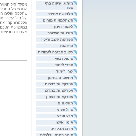
מיתוג ושיווק בתי
מפקד חיל האוויר
ספר
החדש של המכללה 
שחלקם עולים חדש
תלבושת אחידה
של חיל האוויר ת
השתלמויות מורים
אלקטרוניקה ומחש
לימודי חינוך
מעבדות חדישות, ב
תוכניות העשרה
הפרעות קשב וריכוז
הרצאות
עיצוב סביבה לימודית
טיפול רגשי
ספרי לימוד
עזרי לימוד
מחשבים בחינוך
אטרקציות בדרום
אטרקציות במרכז
אטרקציות בצפון
מוזיאונים
טיול שנתי
מדע וטבע
אימון אישי
מרכז מבקרים
חינוך פיננסי וכלכלת