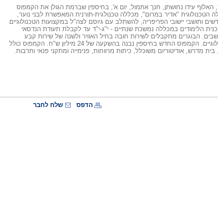
, האלוף עידו נחושתן, חנך אתמול, יום א', בחיספין שברמת הגולן את הקמפוס
הטכנולוגית "אדיר במרום", מכללה טכנולגית-תורנית המאפשרת לבני נוער,
ים ותושבי יישובי הפריפריה, להשתלב עם גיוסם לצה"ל במקצועות הטכנולוגיים
וכנית הלימודים במכללה נמשכת שנתיים - י"ג-י"ד עד לקבלת תעודת הנדסאי
בים. הבוגרים מתקבלים לשירות חובה בחיל האוויר ולשנה של שירות קבע
במקצועות הטכנולוגיים. הקמפוס החדש בחיספין נבנה בהשקעה של 24 מיליון ש"ח. הקמפוס כולל
ית מדרש, אודיטוריום משוכלל, כיתות מרווחות, פנימייה ומתקני פנאי ותרבות.
הדפס
שלח לחבר