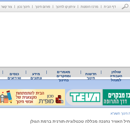
דף הבית
מרכז הזמנות
עיתון קו לחינוך
פורום חינוך
חינוך נכון
צור קשר
שולחן
מאמרים
חדשות
מידע
כנסים
העבודה
ומחקרים
חינוך
ונתונים
ואירועים
למנהל
בחינוך
 חינוך תשע"א
ל האוויר נחנכה מכללה טכנולוגית-תורנית ברמת הגולן