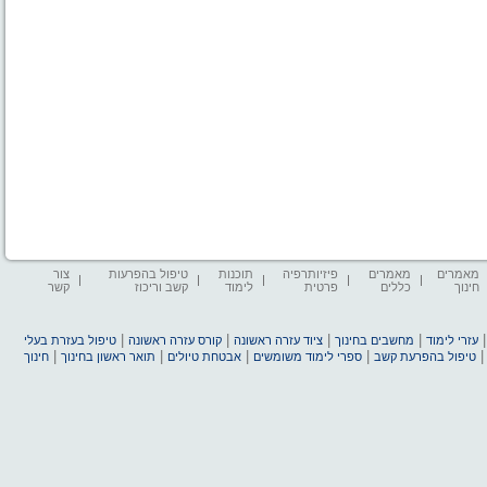
מאמרים
מאמרים
פיזיותרפיה
תוכנות
טיפול בהפרעות
צור
חינוך
כללים
פרטית
לימוד
קשב וריכוז
קשר
|
|
|
|
עזרי לימוד
מחשבים בחינוך
ציוד עזרה ראשונה
קורס עזרה ראשונה
טיפול בעזרת בעלי
|
|
|
|
טיפול בהפרעת קשב
ספרי לימוד משומשים
אבטחת טיולים
תואר ראשון בחינוך
חינוך