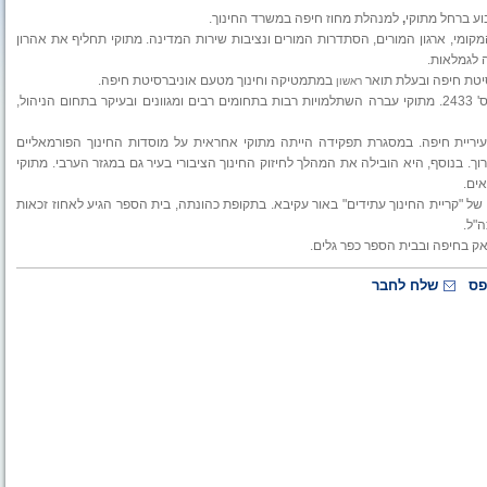
וע ברחל מתוקי
,
למנהלת מחוז חיפה במשרד החינוך.
המקומי, ארגון המורים, הסתדרות המורים ונציבות שירות המדינה. מתוקי תחליף את
אהרון
יטת חיפה ובעלת תואר
במתמטיקה וחינוך מטעם אוניברסיטת חיפה.
ראשון
מתוקי בעלת תעודת הוראה במתמטיקה ומחשבים ובעלת רישיון הוראה מס' 2433. מתוקי עברה השתלמויות רבות בתחומים רבים ומגוונים ובעיקר בתחום הניהול,
 והתרבות בעיריית חיפה. במסגרת תפקידה הייתה מתוקי אחראית על מוסדות החינוך הפורמאליים
רוך. בנוסף, היא הובילה את המהלך לחיזוק החינוך הציבורי בעיר גם במגזר הערבי. מתוקי
ים.
 והמקימה של "קריית החינוך עתידים" באור עקיבא. בתקופת כהונתה, בית הספר הגיע לאחוז זכאות
"ל.
פס
שלח לחבר