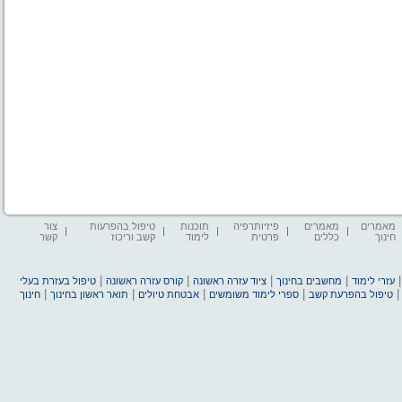
מאמרים
מאמרים
פיזיותרפיה
תוכנות
טיפול בהפרעות
צור
חינוך
כללים
פרטית
לימוד
קשב וריכוז
קשר
|
|
|
|
עזרי לימוד
מחשבים בחינוך
ציוד עזרה ראשונה
קורס עזרה ראשונה
טיפול בעזרת בעלי
|
|
|
|
טיפול בהפרעת קשב
ספרי לימוד משומשים
אבטחת טיולים
תואר ראשון בחינוך
חינוך