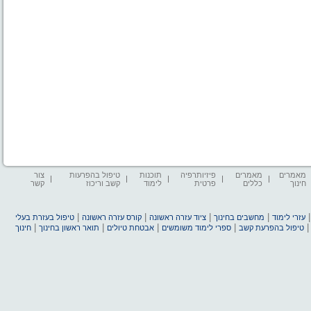
מאמרים
מאמרים
פיזיותרפיה
תוכנות
טיפול בהפרעות
צור
חינוך
כללים
פרטית
לימוד
קשב וריכוז
קשר
|
|
|
|
עזרי לימוד
מחשבים בחינוך
ציוד עזרה ראשונה
קורס עזרה ראשונה
טיפול בעזרת בעלי
|
|
|
|
טיפול בהפרעת קשב
ספרי לימוד משומשים
אבטחת טיולים
תואר ראשון בחינוך
חינוך