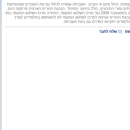
ומיות, החל מיום א' הקרוב. השביתה אמורה לכלול גם את העובדים שמעסיקות
רתים ומורי התיכונים, כולל בחינוך המיוחד. הנהגת ההורים הארצית פרסמה היום,
יום ד', הודעה המזכירה, כי בעתירה של הנהגת ההורים לבג"צ שהוגשה בספטמבר 2009 נגד מרכז השלטון המקומי, התחייב מרכז השלטון המקומי בפני
נהגת ההורים קוראת למרכז לשלטון המקומי לא להשתמש בתלמידים לצורך
הלימודים יתקיימו כסדרם גם בעת השביתה.
פס
שלח לחבר