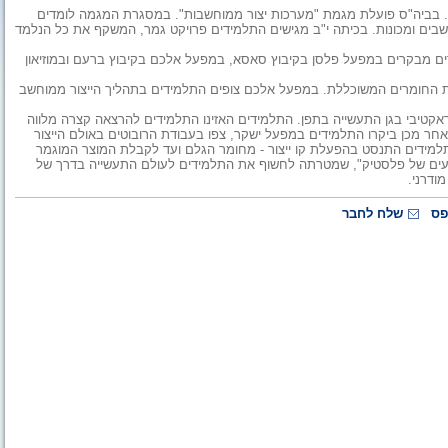
סא. בביה"ס פועלת מגמת "מערכות יצור ממוחשבות". במסגרת המגמה לומדים
שבים ומכונות. בכיתה י"ב מגישים התלמידים פרויקט גמר, המשקף את כל הנלמד
ם מבקרים במפעל פלסן בקיבוץ סאסא, במפעל אלכם בקיבוץ ברעם ובמוזיאון
 החומרים המשוכללת. במפעל אלכם צופים התלמידים בתהליך הייצור ממוחשב
אקטיבי בגן התעשייה בתפן. התלמידים האזינו התלמידים להרצאה קצרה מלווה
ר מכן ביקרו התלמידים במפעל ישקר, צפו בעבודת הרובוטים באולם הייצור
ידים התנסט בהפעלת קו ייצור - מחומר הגלם ועד לקבלת המוצר המוגמר
זרעים של פלסטיק", שמטרתה לחשוף את התלמידים לעולם התעשייה בדרך של
ודרני.
פס
שלח לחבר