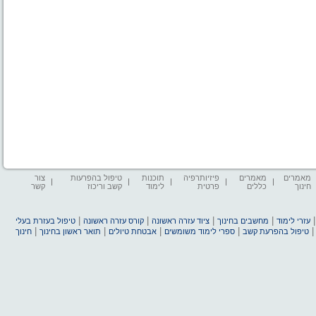
מאמרים
מאמרים
פיזיותרפיה
תוכנות
טיפול בהפרעות
צור
חינוך
כללים
פרטית
לימוד
קשב וריכוז
קשר
|
|
|
|
עזרי לימוד
מחשבים בחינוך
ציוד עזרה ראשונה
קורס עזרה ראשונה
טיפול בעזרת בעלי
|
|
|
|
טיפול בהפרעת קשב
ספרי לימוד משומשים
אבטחת טיולים
תואר ראשון בחינוך
חינוך