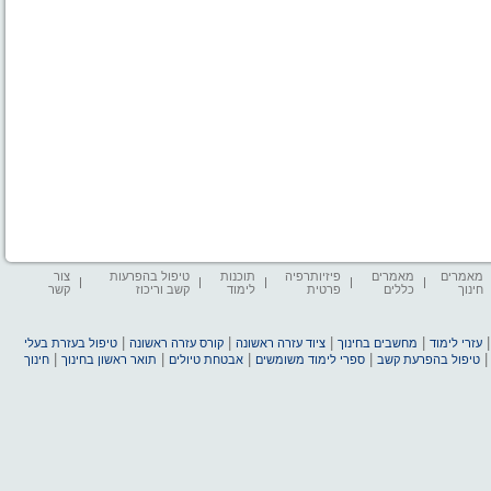
מאמרים
מאמרים
פיזיותרפיה
תוכנות
טיפול בהפרעות
צור
חינוך
כללים
פרטית
לימוד
קשב וריכוז
קשר
|
|
|
|
עזרי לימוד
מחשבים בחינוך
ציוד עזרה ראשונה
קורס עזרה ראשונה
טיפול בעזרת בעלי
|
|
|
|
טיפול בהפרעת קשב
ספרי לימוד משומשים
אבטחת טיולים
תואר ראשון בחינוך
חינוך