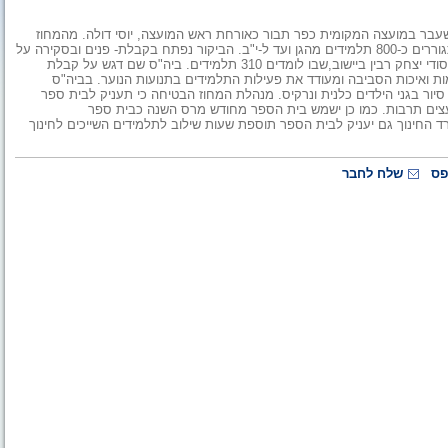
שעבר במועצה המקומית כפר תבור כאורחת ראש המועצה, יוסי דולה. מהמחוז
נמסר, כי בכפר תבור, המציינת בימים אלה 110 שנים להיווסדה, מתגוררים כ-800 תלמידים מהגן ועד ל-י"ב. הביקור נפתח בקבלת- פנים ובסקירה על
היישוב של ראש המועצה. אחר כך ביקרה ד"ר שמחון בבית הספר היסודי יצחק רבין ביישוב,שבו לומדים 310 תלמידים. ביה"ס שם דגש על קבלת
ת ואיכות הסביבה ומעודד את פעילות התלמידים בתנועות הנוער. בביה"ס
יור בגני הילדים כלנית ונרקיס. מנהלת המחוז הבטיחה כי תעניק לבית ספר
ומעצים תרבות. כמו כן ישמש בית הספר מחודש מרס השנה כבית ספר
סגרת התוכנית להתאמת מערכת החינוך למאה ה-21. משרד החינוך גם יעניק לבית הספר תוספת שעות שילוב לתלמידים השייכים לחינוך
פס
שלח לחבר