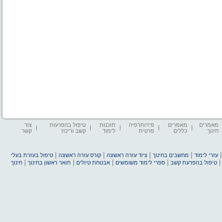
מאמרים
מאמרים
פיזיותרפיה
תוכנות
טיפול בהפרעות
צור
חינוך
כללים
פרטית
לימוד
קשב וריכוז
קשר
|
|
|
|
עזרי לימוד
מחשבים בחינוך
ציוד עזרה ראשונה
קורס עזרה ראשונה
טיפול בעזרת בעלי
|
|
|
|
טיפול בהפרעת קשב
ספרי לימוד משומשים
אבטחת טיולים
תואר ראשון בחינוך
חינוך