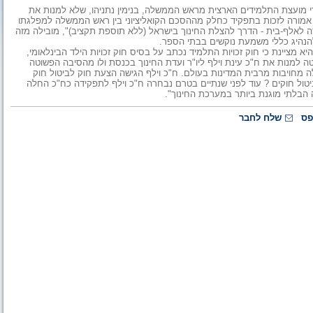
י מועצת התלמידים הארצית מראש הממשלה, בנימין נתניהו, שלא למנות את
ף אמורה לזכות בתפקיד כחלק מההסכם הקואליציוני בין ראש הממשלה למפלגתו
 לאלף-בית - הדרך להצלת החינוך בישראל (ללא תוספת תקציב)", מובילה מזה
הנהיג כללי משמעת נוקשים בבתי הספר.
 מציינת כי חוק זכויות התלמיד נכתב על בסיס חוק זכויות הילד הבינלאומי,
ה למנות את ח"כ עינת וילף ליו"ר ועדת החינוך בכנסת ולו מהסיבה הפשוטה
 מחויבות מרבית המדינות בעולם. ח"כ וילף הגישה הצעת חוק לביטול חוק
יטול חוקים ? עוד לפני שנתיים בטרם נבחרה ח"כ וילף לתפקידה כח"כ החלה
 הבלתי מוגנת ביותר במערכת החינוך".
פס
שלח לחבר