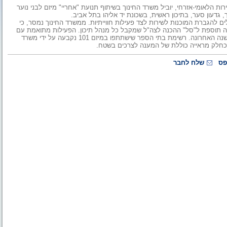
ות הלאומי-אזרחי, יוביל משרד החינוך בשיתוף תנועת "אחריי" מיזם לבני נוער
להגברת המוכנות לשירות לצד פעילות חווייתיות. ממשרד החינוך נמסר, כי
הווה תוספת ל"סל" ההכנה לצה"ל שמקבל כל מנהל תיכון. הפעילות מתואמת עם
מרכזי ההכנה לצה"ל העירוניים שאת פתיחתם הוביל משרד החינוך בשנה האחרונה. רשימת בתי הספר שישתתפו במיזם 101 נקבעה על ידי משרד
ב כחלק מראייה כוללת של המענה לצרכים בשטח.
פס
שלח לחבר