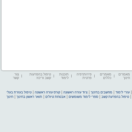
מאמרים
מאמרים
פיזיותרפיה
תוכנות
טיפול בהפרעות
צור
חינוך
כללים
פרטית
לימוד
קשב וריכוז
קשר
|
|
|
|
עזרי לימוד
מחשבים בחינוך
ציוד עזרה ראשונה
קורס עזרה ראשונה
טיפול בעזרת בעלי
|
|
|
|
טיפול בהפרעת קשב
ספרי לימוד משומשים
אבטחת טיולים
תואר ראשון בחינוך
חינוך