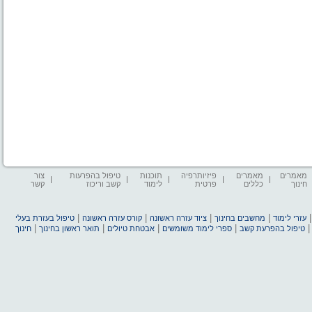
מאמרים
מאמרים
פיזיותרפיה
תוכנות
טיפול בהפרעות
צור
חינוך
כללים
פרטית
לימוד
קשב וריכוז
קשר
|
|
|
|
עזרי לימוד
מחשבים בחינוך
ציוד עזרה ראשונה
קורס עזרה ראשונה
טיפול בעזרת בעלי
|
|
|
|
טיפול בהפרעת קשב
ספרי לימוד משומשים
אבטחת טיולים
תואר ראשון בחינוך
חינוך