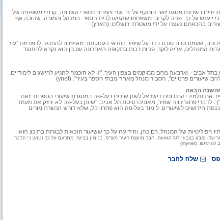
 חיים בשכונת פסגת זאב הותקף על ידי שני צעירים תושבי השכונה, קרובי משפחתו של
י ייענש על כך, פניה לקרובי משפחתו שהגיעו לבית הספר. המנהל והמורה, שהוכה אף
שודים בהכאתם נעצרו על ידי משטרת ירושלים. (הארץ)
יזכו המורים לתוספת 42% לשכרם. מנהלי התיכונים, שעמם טרם סוכם דבר על שיפור בתנאי העסקתם, מאיימים להתנגד לרפורמת "עוז
אגדות המנהלים, אריה לוקר, פניות רבות בתקופה האחרונה שבהן הוא נקרא להתנגד
אים בתל אביב - וארבעה מהם ממוקמים בצפון העיר. "זו לא חוכמה להגיע להישגים לימודיים,
שיעורים פרטיים", הסביר מנהל מאחד מבתי הספר בעיר". (ynet)
 מהשנה הבאה
ב את תלמידי התיכונים בישראל לשנן שירים בעל-פה במסגרת שיעורי הספרות. זאת
דברי פרופ' זיווה שמיר, מאוניברסיטת תל אביב: "שינון בעל-פה לא יחזק את מעמד
הכנסת חידושים לשיעורים. לימוד בעל-פה הוא פתרון קל, שלא דורש הכשרת מורים
ו הפוליטיות של המנהל, רם כהן, והידיעה על כך ששיעור הזכאות לבגרות בתיכון הוא
שלו נצבע בצבעי דגל הגאווה. חבר מועצת העיר מש"ס, בנימין בביוף, מתרעם על כך וטוען כי הדבר
ש. (mynet)
פס
שלח לחבר