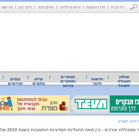
דף הבית
מרכז הזמנות
עיתון קו לחינוך
פורום חינוך
חינוך נכון
צור קשר
שולחן
מאמרים
חדשות
מידע
כנסים
העבודה
ומחקרים
חינוך
ונתונים
ואירועים
למנהל
בחינוך
 חינוך תשע"א
ללת אורנים - בין מאה התגליות המדעיות החשובות בשנת 2010 של מגזין דיסקברי