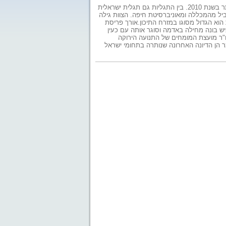
בגיליון פברואר של המגזין דיסקברי, היוצא לאור בארה"ב, דורגו מאה התגליות המדעיות החשובות ביותר בשנת 2010. בין התגליות גם תגלית ישראלית
ביל מהמכללה ומאוניברסיטת חיפה. הצוות גילה
א הגדול מסוגו במזרח התיכון.אורך פריסת
שנה. העכביש בונה מחילה באדמה וסוגר אותה עם כעין
ו"ר מועצת המומחים של התנועה הירוקה
 הן הדיונה האחרונה שנותרה בתחומי ישראל