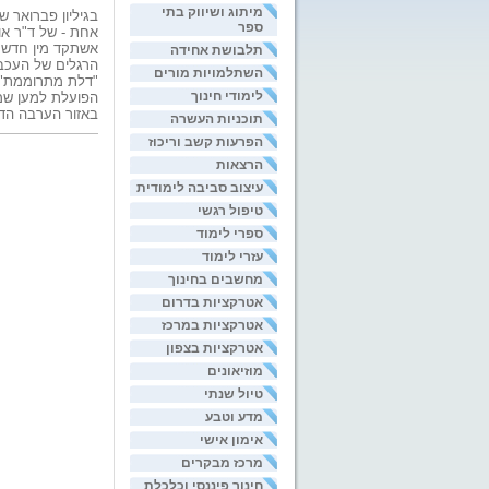
מיתוג ושיווק בתי
ספר
אחת - של ד"ר או
אשתקד מין חדש 
תלבושת אחידה
השתלמויות מורים
"דלת מתרוממת", 
לימודי חינוך
הפועלת למען שמי
באזור הערבה הדר
תוכניות העשרה
הפרעות קשב וריכוז
הרצאות
עיצוב סביבה לימודית
טיפול רגשי
ספרי לימוד
עזרי לימוד
מחשבים בחינוך
אטרקציות בדרום
אטרקציות במרכז
אטרקציות בצפון
מוזיאונים
טיול שנתי
מדע וטבע
אימון אישי
מרכז מבקרים
חינוך פיננסי וכלכלת