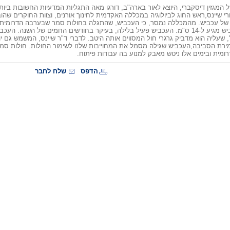
רי שיינס,ראש החוג לביולוגיה במכללה האקדמית לחינוך אורנים, וצוות החוקרים שהו
של עכביש. מהמכללה נמסר, כי העכביש, שהתגלה בחולות סמר שבערבה הדרומית הו
הרגלים של העכביש מגיע ל-14 ס"מ. העכביש פעיל בלילה, בעיקר בחודשים החמים של ה
שעליה הוא מדביק גרגרי חול המסווים אותה היטב. לדברי ד"ר שיינס, המשמש גם י
רת הסביבה,העכביש שגילה מסמל את המחוייבות שלנו לשימור החולות. חולות סמר
ומית ובימים אלו ניטש מאבק למנוע בה עבודות פיתוח.
הדפס
שלח לחבר