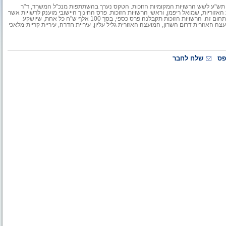
שנת תש"ע לשש הרשויות המקומיות הזוכות. הטקס נערך בהשתתפות מנכ"ל המשרד, ד"ר
האזוריות, שמואל ריפמן, וראשי הרשויות הזוכות. פרס החינוך היישובי מוענק לרשויות אשר
השקיען בצורה בולטת בחינוך והובילו תוכניות ותהליכים ייחודיים וחדשניים בתחום זה. הרשויות הזוכות תקבלנה פרס כספי, בסך 100 אלף ש"ח כל אחת, שיושקע
צה האזורית דרום השרון, המועצה האזורית גליל עליון, עיריית חדרה, עיריית קריית-מלאכי
פס
שלח לחבר