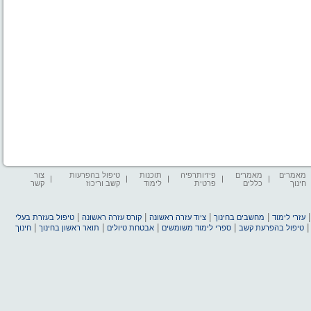
מאמרים
מאמרים
פיזיותרפיה
תוכנות
טיפול בהפרעות
צור
חינוך
כללים
פרטית
לימוד
קשב וריכוז
קשר
|
|
|
|
עזרי לימוד
מחשבים בחינוך
ציוד עזרה ראשונה
קורס עזרה ראשונה
טיפול בעזרת בעלי
|
|
|
|
טיפול בהפרעת קשב
ספרי לימוד משומשים
אבטחת טיולים
תואר ראשון בחינוך
חינוך