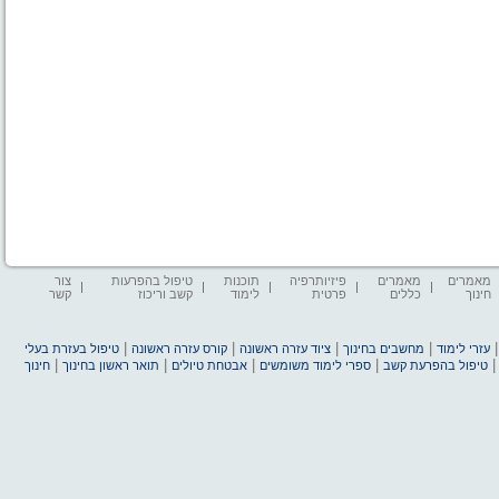
מאמרים
מאמרים
פיזיותרפיה
תוכנות
טיפול בהפרעות
צור
חינוך
כללים
פרטית
לימוד
קשב וריכוז
קשר
|
|
|
|
עזרי לימוד
מחשבים בחינוך
ציוד עזרה ראשונה
קורס עזרה ראשונה
טיפול בעזרת בעלי
|
|
|
|
טיפול בהפרעת קשב
ספרי לימוד משומשים
אבטחת טיולים
תואר ראשון בחינוך
חינוך