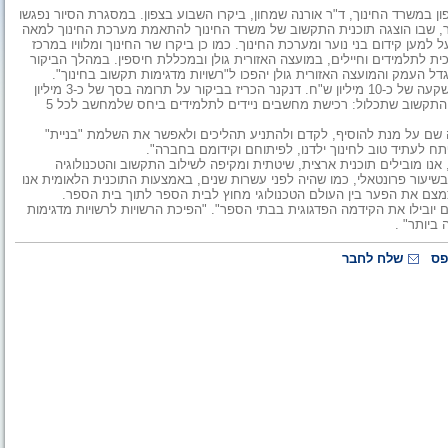
, נוחי דנקנר, ומנהלת מחוז צפון במשרד החינוך, ד"ר אורנה שמחון, ביקרו השבוע בצפון. במסגרת הסיור נפגשו
יר, שבו הוצגה תוכנית התקשוב של משרד החינוך להתאמת מערכת החינוך למאה
 למען קידום בני נוער ומערכת החינוך. כמו כן ביקרו שר החינוך ומלוויו במרכז
ית לתלמידים וחיילים, במועצה האזורית גולן ובמכללת חיספין. במהלך הביקור
 העמק והמועצה האזורית גולן יהפכו ל"רשויות מדגימות תקשוב בחינוך".
ממשרד החינוך נמסר, כי להפיכת שתי הרשויות למדגימות, נדרשת השקעה של כ-10 מיליון ש"ח. דנקנר הכריז בביקור על תרומה בסך של כ-3 מיליון
ש"ח לתוכנית. במסגרת הפרויקט ייהנו שני היישובים משדרוג מערכת התקשוב שתכלול: רכישת מחשבים ניידים לתלמידים ביחס שלמחשב לכל 5
יה שם על מנת להוסיף, לקדם ולהתניע תהליכים ולאפשר את השלמת "בניית"
 לעתיד טוב לחינוך ילדנו, לפיתוחם וקידומם בחברה".
 אנו מובילים תוכנית ארצית, שיטתית ומקיפה לשילוב התקשוב והטכנולוגיה
שיעור פרונטאלי, כמו שהיה לפני עשרות שנים, באמצעות התוכנית הלאומית אנו
צמצם את הפער בין העולם הטכנולוגי מחוץ לבית הספר לתוך בית הספר.
ם יובילו את הקידמה הפדגוגית בבתי הספר". "הפיכת הרשויות לרשויות מדגימות
ביותר" .
פס
שלח לחבר