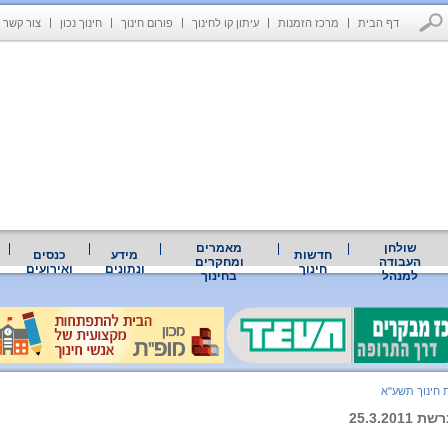
דף הבית
מרכז הזמנות
עיתון קו לחינוך
פורום חינוך
חינוך נכון
צור קשר
שולחן
מאמרים
חדשות
מידע
כנסים
העבודה
ומחקרים
חינוך
ונתונים
ואירועים
למנהל
בחינוך
 חינוך תשע"א
25.3.20