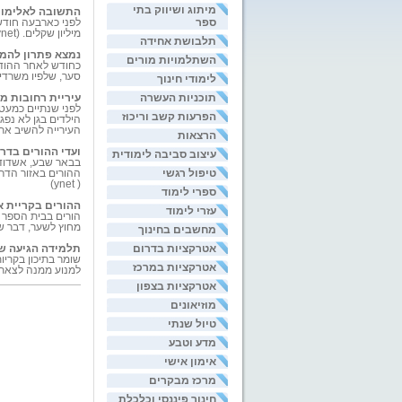
מיתוג ושיווק בתי
התשובה לאלימות
ספר
מיליון שקלים. (mynet)
תלבושת אחידה
נמצא פתרון להמ
השתלמויות מורים
כחודש לאחר ההודע
סער, שלפיו משרדי 
לימודי חינוך
תוכניות העשרה
עיריית רחובות מח
לפני שנתיים כמעט
הפרעות קשב וריכוז
הילדים בגן לא נפג
העירייה להשיב את 
הרצאות
ועדי ההורים בדר
עיצוב סביבה לימודית
בבאר שבע, אשדוד, 
טיפול רגשי
ההורים באזור הדרו
( ynet)
ספרי לימוד
ההורים בקריית א
עזרי לימוד
מחוץ לשער, דבר שאי
מחשבים בחינוך
אטרקציות בדרום
תלמידה הגיעה ש
שומר בתיכון בקרי
אטרקציות במרכז
למנוע ממנה לצאת ש
אטרקציות בצפון
מוזיאונים
טיול שנתי
מדע וטבע
אימון אישי
מרכז מבקרים
חינוך פיננסי וכלכלת