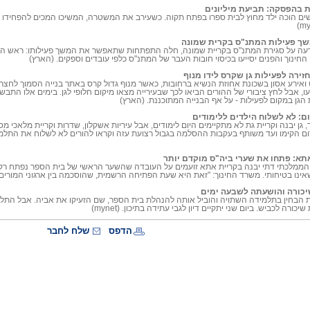
 בהפסקה: תביעת מיליונים
שך פעילות המתנ"ס בקרית שמונה
ה על סגירת המתנ"ס בקריית שמונה, חלה התפתחות שתאפשר את המשך פעילותו: ראש העיר, 
החינוך והפנים יסייעו בכיסוי חובות העבר של המתנ"ס כלפי עובדים וספקים. (הארץ)
זירה לפעילות גן שקרס לידו מנוף
 ואירע אסון בשכונת אחוזת הנשיא ברחובות, כאשר מנוף גדול קרס באתר בנייה הסמוך לחצר
עו, אבל לחץ ציבורי של ההורים הביאו לכך שבעירייה מצאו מיקום חלופי לגן. בימים אלו התבשר
הגן במקום לפעילות - על אף הבנייה המתוכננת. (הארץ)
ום: לא לשלוח הילדים ללימודים
גן יבנה וקריית גת לא מתקיימים היום לימודים, אבל עיריות אשקלון, שדרות וקריית מלאכי מ
ם הקימו ועד משותף בעקבות ההסלמה בגבול רצועת עזה וקראו להורים לא לשלוח את התלמידים
תא: פתחו את שערי ביה"ס מוקדם יותר
נו בטיחותי. משרד החינוך: "זאת היא שעת הפתיחה הרשמית, שהוסכמה בין ארגוני המורים למשרד החי
יכורה והושעתה לשבעה ימים
ות הבחין בתלמידה השתויה והוביל אותה להנהלת בית הספר, שם הזעיקו את אביה. אבל התל
יכורה לכביש. ביום שני יתקיים דיון לגבי עתידה בתיכון.
(mynet)
הדפס
שלח לחבר