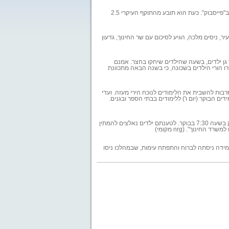
לפני כארבעה חודשים הוכה ילד מחוץ לבית ספרו בפתח תקוה. כשעירב את המשטרה, המשיכו המכים להפחידו ב"פייסבוק". כעת הוא תובע מהתוקף העיקרי 2.5
ניסים מלכה, הגיע לסיכום עם שר החינוך, גדעון
 גן ילדים, בשעה שהילדים שיחקו בחצר. אמנם
ו הורי
הילדים בשכונה, כי בשנה הבאה מתכוונת
סרבות להשבית את הלימודים לנוכח הירי מעזה.
ועדי
 הבוקר (יום ו') ללימודים בבתי הספר ובגנים.
הורים בבית הספר הממלכתי דתי יבנה בקריית אתא זועמים על העובדה שהשער הראשי של בית הספר נפתח רק בשעה 7:30 בבוקר. לטענתם ילדים נאלצים להמתין
נוך". (nrg מקומי)
מידה ניסתה לברוח והתפתח עימות, שבמהלכו ניסו