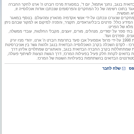
הבדואית בנגב, נחנך אתמול, יום ד', במסגרת מרכז רוברט ה' ארנו לחקר החברה
ד בתוכו רשימה של כל המחקרים והפרסומים שנכתבו אודות אוכלוסייה זו,
א חופשית.
 מחקרים שנערכו ונכתבו על-ידי אנשי אקדמיה מהארץ ומהעולם. בנוסף במאגר
 המידע כולל: פרטים ביבליוגראפיים, תקציר, והפניה למיקום או למקור שבהם ניתן
מלא של הפריט.
בתי ספר על יסודיים, מנהלים, מורים, יועצים, מקבלי החלטות, עובדי ממשלה,
נים, ספרנים ועוד.
מרכז רוברט ה' ארנו לחקר החברה הבדואית והתפתחותה הוקם בשנת 1998 על-ידי פרופ' אסמעיל אבו סעד בתרומת רוברט ה' ארנו, יהודי מניו יורק
רכז - לקדם השכלה בקרב האוכלוסייה הבדואית בנגב ולהוות גשר בין אוניברסיטת
ות שמתחוללות בקרב החברה הבדואית בנגב, והאתגרים שמתלויים אליהן דרך
טיות בדואים לקחת חלק פעיל בפעילות המרכז, דרך הגשת הצעות לשיתוף פעולה,
טודנטים הבדואים בהשתתפות בפעילויות השונות של המרכז.
פס
שלח לחבר