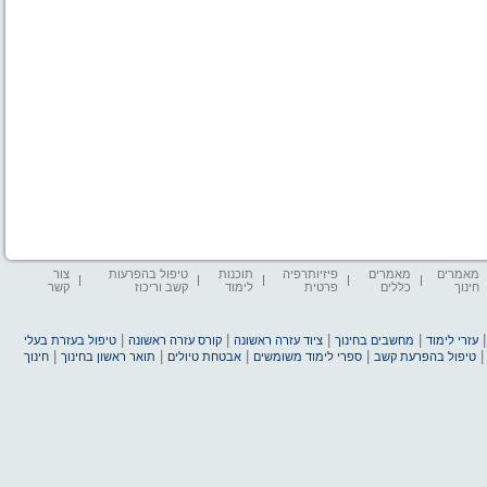
מאמרים
מאמרים
פיזיותרפיה
תוכנות
טיפול בהפרעות
צור
חינוך
כללים
פרטית
לימוד
קשב וריכוז
קשר
|
|
|
|
עזרי לימוד
מחשבים בחינוך
ציוד עזרה ראשונה
קורס עזרה ראשונה
טיפול בעזרת בעלי
|
|
|
|
טיפול בהפרעת קשב
ספרי לימוד משומשים
אבטחת טיולים
תואר ראשון בחינוך
חינוך