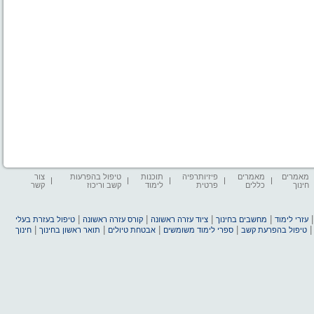
מאמרים
מאמרים
פיזיותרפיה
תוכנות
טיפול בהפרעות
צור
חינוך
כללים
פרטית
לימוד
קשב וריכוז
קשר
|
|
|
|
עזרי לימוד
מחשבים בחינוך
ציוד עזרה ראשונה
קורס עזרה ראשונה
טיפול בעזרת בעלי
|
|
|
|
טיפול בהפרעת קשב
ספרי לימוד משומשים
אבטחת טיולים
תואר ראשון בחינוך
חינוך