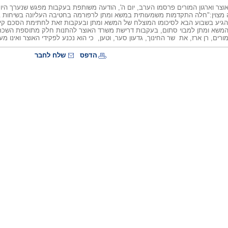
אוצר וארגון המורים פרסמו הערב, יום ה', הודעה משותפת בעקבות מפגש שנערך הי
מצוין:"חלה התקדמות משמעותית במשא ומתן לרפורמה בחטיבה העליונה בשיחות בין 
גיע בשבוע הבא לסיכומו המוצלח של המשא ומתן ובעקבות זאת לחתימת הסכם קיבו
המשא ומתן למבוי סתום, בעקבות דרישת משרד האוצר להתנות חלק מתוספת השכר ה
מורים, רן ארז, את שר החינוך, גדעון סער, וטען, כי הוא נכנע לפקידי האוצר ואינו מע
הדפס
שלח לחבר