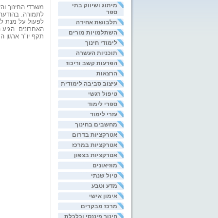
מיתוג ושיווק בתי
משרדי החינוך וה
ספר
לתמורה. בהודעה 
לפעול על מנת לה
תלבושת אחידה
האחרונים הגיע 
השתלמויות מורים
תקף יו"ר ארגון ה
לימודי חינוך
תוכניות העשרה
הפרעות קשב וריכוז
הרצאות
עיצוב סביבה לימודית
טיפול רגשי
ספרי לימוד
עזרי לימוד
מחשבים בחינוך
אטרקציות בדרום
אטרקציות במרכז
אטרקציות בצפון
מוזיאונים
טיול שנתי
מדע וטבע
אימון אישי
מרכז מבקרים
חינוך פיננסי וכלכלת