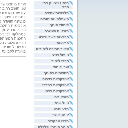
מיתוג ושיווק בתי
ועדת בוחנים של 
ספר
68, תושב רחוב
עם שר המדע והטכ
תלבושת אחידה
בתחום החינוך, ה
השתלמויות מורים
כן ציינה הוועדה
לימודי חינוך
אוכלוסיית התלמי
פרופ' מדר עסק, 
תוכניות העשרה
במחלקה לביוכימ
הפרעות קשב וריכוז
התכנית המשותפת 
הרצאות
תכניות לימודים 
עיצוב סביבה לימודית
בוועדה לקביעת ת
טיפול רגשי
ספרי לימוד
עזרי לימוד
מחשבים בחינוך
אטרקציות בדרום
אטרקציות במרכז
אטרקציות בצפון
מוזיאונים
טיול שנתי
מדע וטבע
אימון אישי
מרכז מבקרים
חינוך פיננסי וכלכלת