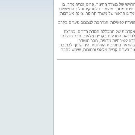
ראשי של משרד החינוך. פרופ' זכריה מדר, בן
 בחינת מספר מועמדים לתפקיד והליך התייעצות
מדען הראשי של משרד החינוך, צוינה מעורבותו
 הוועדה לפעילותו הנרחבת לצמצום פערים בקרב
ה האקדמית של המכללה חמדת הדרום, כמרצה
להוראת המדעים בקריית מלאכי, חבר בוועדת
דע ליצירתיות מדעית, חבר הוועדה
הלאומית, חבר במועצה הלאומית למחקר ופיתוח ועוד. פרופ' מדר עסק במשך 13 שנה בהוראה בחטיבות העליונות, היה שותף לכתיבת
ינוך בערים קריית מלאכי ורחובות, שימש כחבר