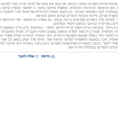
נציבות שירות המדינה אישרה הבוקר פה אחד את מינויו של פרופ' זכריה מדר למדען ה
ות, הוא פרופסור לביוכימיה חקלאית. ממשרד החינוך נמסר, כי לאישור הוועדה קדמה
נולוגיה לגבי המועמד הנבחר. בין נימוקי הוועדה לבחירתו של פרופ' מדר לתפקיד ה
כשרת מורים, פיתוח תכניות לימודים וקידום תחום ההוראה.
 כי, לפרופ' מדר כישורים אקדמיים ברמה גבוהה, גם בשדה הבינלאומי. עוד התייחסה
דים בפריפריה ובעיקר בתחום לימודי המדעים.
בין היתר, בהוראה בבית הספר קריית החינוך עזתה – בנתיבות, כיהן כיו"ר המועצ
יה חקלאית, מנהל בית ספר למדעי התזונה באוניברסיטה העברית, מנהל המעבדות 
לחינוך יהודי בגולה מטעם הסוכנות היהודית, חבר בוועדה לבחירת עמית משרד המ
הביוטכנולוגיה 
וספרי לימוד, הרצה במסגרת השתלמויות למורים, כיהן כחבר בוועדת היגוי עליונה לח
כנים לימודיים במכללת תל-חי ועוד.
הדפס
שלח לחבר