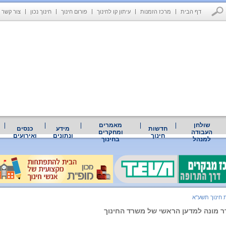
דף הבית
מרכז הזמנות
עיתון קו לחינוך
פורום חינוך
חינוך נכון
צור קשר
שולחן
מאמרים
חדשות
מידע
כנסים
העבודה
ומחקרים
חינוך
ונתונים
ואירועים
למנהל
בחינוך
 חינוך תשע"א
דר מונה למדען הראשי של משרד החינוך