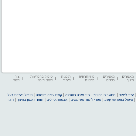
מאמרים
מאמרים
פיזיותרפיה
תוכנות
טיפול בהפרעות
צור
חינוך
כללים
פרטית
לימוד
קשב וריכוז
קשר
|
|
|
|
עזרי לימוד
מחשבים בחינוך
ציוד עזרה ראשונה
קורס עזרה ראשונה
טיפול בעזרת בעלי
|
|
|
|
טיפול בהפרעת קשב
ספרי לימוד משומשים
אבטחת טיולים
תואר ראשון בחינוך
חינוך