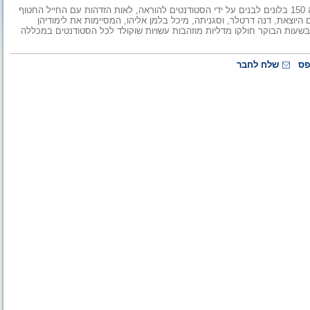
היום, יום ב', בשעות הצהריים הופרחו ממדשאת מכללת גורדון בחיפה 150 בלונים לבנים על ידי הסטודנטים להוראה, לאות הזדהות עם החייל החטוף
 היוצאת, דנה דרטלר, וסגניתה, מיכל בלמן אליהו, המסיימות את לימודיהן
 בשעות הבוקר חולקו מדליות מוזהבות עשויות שוקולד לכל הסטודנטים במכללה
פס
שלח לחבר