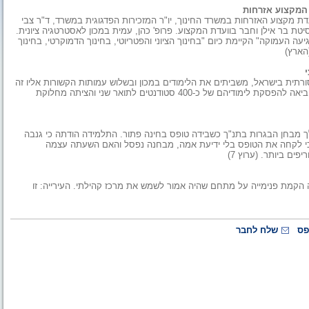
ת המקצוע אזרחות
דת מקצוע האזרחות במשרד החינוך, יו"ר המזכירות הפדגוגית במשרד, ד"ר צבי
ת בר אילן וחבר בוועדת המקצוע. פרופ' כהן, עמית במכון לאסטרטגיה ציונית.
ה העמוקה" הקיימת כיום "בחינוך הציוני והפטריוטי, בחינוך הדמוקרטי, בחינוך
הארץ)
ורתית בישראל, משביתים את הלימודים במכון ובשלוש עמותות הקשורות אליו זה
יותר מחמישה שבועות. שביתת 70 מרצים ועובדים מנהליים במוסד הביאה להפסקת לימודיהם של כ-400 סטודנטים לתואר שני והציתה מחלוקת
ך מבחן הבגרות בתנ"ך כשבידה טופס בחינה פתור. התלמידה הודתה כי גנבה
כי לקחה את הטופס בלי ידיעת אמה, מבחנה נפסל והאם השעתה עצמה
ים ביותר. (ערוץ 7)
 הקמת פנימייה על מתחם שהיה אמור לשמש את מרכז קהילתי. העירייה: זו
פס
שלח לחבר