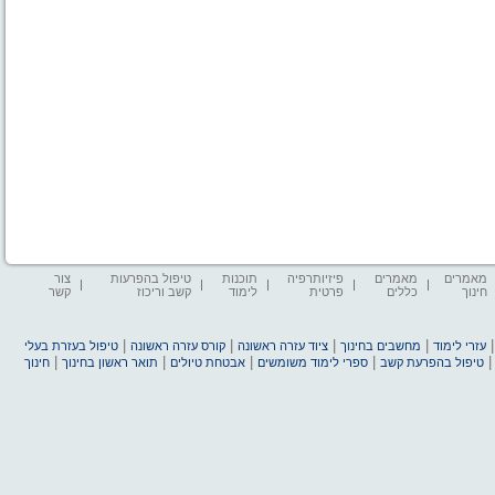
מאמרים
מאמרים
פיזיותרפיה
תוכנות
טיפול בהפרעות
צור
חינוך
כללים
פרטית
לימוד
קשב וריכוז
קשר
|
|
|
|
עזרי לימוד
מחשבים בחינוך
ציוד עזרה ראשונה
קורס עזרה ראשונה
טיפול בעזרת בעלי
|
|
|
|
טיפול בהפרעת קשב
ספרי לימוד משומשים
אבטחת טיולים
תואר ראשון בחינוך
חינוך