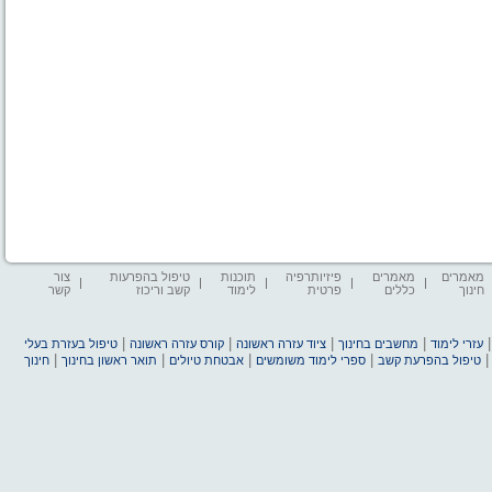
מאמרים
מאמרים
פיזיותרפיה
תוכנות
טיפול בהפרעות
צור
חינוך
כללים
פרטית
לימוד
קשב וריכוז
קשר
|
|
|
|
עזרי לימוד
מחשבים בחינוך
ציוד עזרה ראשונה
קורס עזרה ראשונה
טיפול בעזרת בעלי
|
|
|
|
טיפול בהפרעת קשב
ספרי לימוד משומשים
אבטחת טיולים
תואר ראשון בחינוך
חינוך