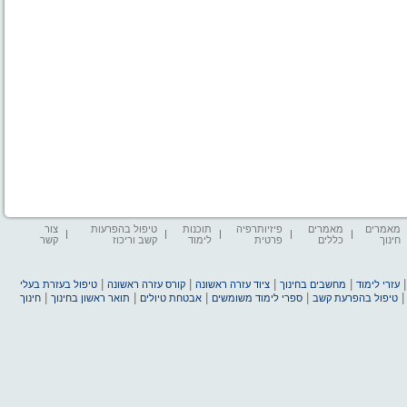
מאמרים
מאמרים
פיזיותרפיה
תוכנות
טיפול בהפרעות
צור
חינוך
כללים
פרטית
לימוד
קשב וריכוז
קשר
|
|
|
|
עזרי לימוד
מחשבים בחינוך
ציוד עזרה ראשונה
קורס עזרה ראשונה
טיפול בעזרת בעלי
|
|
|
|
טיפול בהפרעת קשב
ספרי לימוד משומשים
אבטחת טיולים
תואר ראשון בחינוך
חינוך