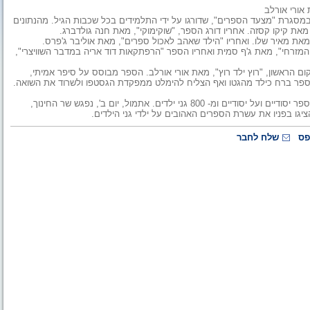
 אורי אורלב
מסגרת "מצעד הספרים", שדורגו על ידי התלמידים בכל שכבות הגיל. מהנתונים
מאת קיקו קסזה. אחריו דורג הספר, "שוקימוקי", מאת חנה גולדברג.
מאת מאיר שלו. ואחריו "הילד שאהב לאכול ספרים", מאת אוליבר ג'פרס.
 המזרחי", מאת ג'ף סמית ואחריו הספר "הרפתקאות דוד אריה במדבר השוויצרי",
 הראשון, "רוץ ילד רוץ", מאת אורי אורלב. הספר מבוסס על סיפר אמיתי,
 הספר ברח כילד מהגטו ואף הצליח להימלט ממפקדת הגסטפו ולשרוד את השואה.
במצעד הספרים השתתפו השנה כ- 250,000 תלמידים מ-1,100 בתי ספר יסודיים ועל יסודיים ומ- 800 גני ילדים. אתמול, יום ב', נפגש שר החינוך,
יגו בפניו את עשרת הספרים האהובים על ילדי גני הילדים.
פס
שלח לחבר