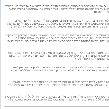
ם שפוזרו על גדרות בית הספר, קונדומים תלויים ואפילו שלטי ענק של אברי מין.
מועצת
אם נעשו כביכול כמעשה קונדס. צר לנו שדווקא שכבה מצטיינת, שהתנהגה למופת במשך
myn)
ידור חוץ ביתי על ידי מערכת הרווחה. בין ממצאי הדו"ח: שיעור הילדים העולים
תיופיה בפנימיות הוא פי שמונה משיעורם באוכלוסיה. ממצאים נוספים: ילדים ובני נוער
 את מנהלת בית הספר שהגישה את תפטרותה. כזכור, במשטרה חושדים שכחלק ממאבקים
דברי בכיר ברשת ברנקו וייס, המנהלת את בית הספר: "במצב העניינים, כפי שהיה בחודשים
יינת, שבעת כהונתה בבית הספר הביאה להישגים גבוהים ועלייה בזכאויות לבגרויות".
ים. אחד המורים: "יחסי האנוש של המנהלת זוועתיים ולא היה מורה אחד בבית הספר
ך עשרות שנים היוו את השלד של סגל ההוראה" גם התלמידים הביעו שמחה: "אנחנו
שהמנהלת הגיעה". (ynet)
מי לימודי משפטים לא נוגן ההמנון הלאומי, כפי שנהוג בכל טקס סיום בפקולטאות
להשמיע אותו בסיום כל טקס שלה. אנו בודקים מדוע בסיום הטקס הנ"ל לא הושמע
 חוששים להגיע לבית הספר בשל גל אלימות שמקורו באחת מתלמידות השכבה. משרד
ל, ובהלימה לתקנון בית הספר". במשרד מוסיפים, כי "בבית הספר שורר אקלים לימודי
הספר היסודי הערבי אל־עומריה ברמלה בעקבות ריב עם המנהל על התנהלותו הכספית,
חיבר ראש עיריית רמלה, יואל לביא את בית הספר שוב לרשת. בבית הספר לומדים 600 תלמידים, בהוראה-למידה משולבים 120 מחשבים, בין השאר בהעברת 42