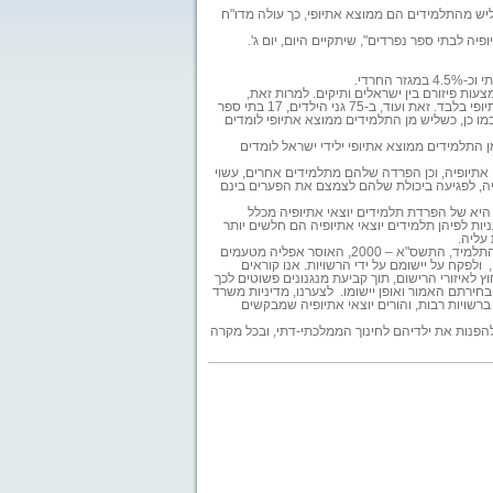
ת שבהן יותר משליש מהתלמידים הם ממוצא אתיופי, כך עולה מדו"ח
יה לבתי ספר נפרדים", שיתקיים היום, יום ג'.
ות פיזורם בין ישראלים ותיקים. למרות זאת,
מהמסמך עולה, כי במערכת החינוך כיום ישנם 10 גני ילדים ובית ספר יסודי אחד שבהם לומדים ילדים ממוצא אתיופי בלבד. זאת ועוד, ב-75 גני הילדים, 17 בתי ספר
יים מהווים תלמידים יוצאי אתיופיה למעלה מ-50% מקרב התלמידים. כמו כן, כשליש מן התלמידים ממוצא אתיופי לומדים
קר שערכו המשרד לקליטת העלייה ומכון ברוקדייל בשנת 2009, 38% מן התלמידים ילידי אתיופיה ו-32% מן התלמידים ממוצא אתיופי ילידי ישראל לומדים
 אתיופיה, וכן הפרדה שלהם מתלמידים אחרים, עשוי
ופיה, לפגיעה ביכולת שלהם לצמצם את הפערים בינם
ת היא של הפרדת תלמידים יוצאי אתיופיה מכלל
ות לפיהן תלמידים יוצאי אתיופיה הם חלשים יותר
עליה.
בעמותה טוענים: "המצב הקיים הוא בלתי נסבל ומחייב הקמתו של מנגנון שיפעל לאכוף את סעיף 5 לחוק זכויות התלמיד, התשס"א – 2000, האוסר אפליה מטעמים
לפקח על יישומם על ידי הרשויות. אנו קוראים
ץ לאיזורי הרישום, תוך קביעת מנגנונים פשוטים לכך
בחירתם האמור ואופן יישומו. לצערנו, מדיניות משרד
רשויות רבות, והורים יוצאי אתיופיה שמבקשים
 להפנות את ילדיהם לחינוך הממלכתי-דתי, ובכל מקרה