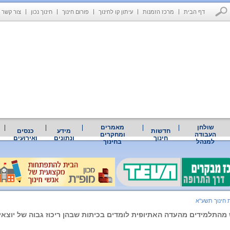
דף הבית
מרכז הזמנות
עיתון קו לחינוך
פורום חינוך
חינוך נכון
צור קשר
שולחן
מאמרים
חדשות
מידע
כנסים
העבודה
ומחקרים
חינוך
ונתונים
ואירועים
למנהל
בחינוך
 חינוך תשע"א
התלמידים מהעדה האתיופית לומדים בכיתות שבהן ריכוז גבוה של יוצאי 