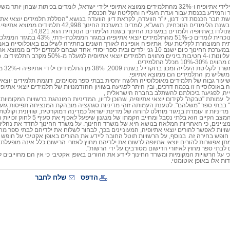
38% מהתלמידים ילידי אתיופיה ו-32% מהתלמידים ממוצא אתיופי ילידי ישראל, לומדים בכיתו
והמידע בכנסת עבור ועדת העלייה והקליטה של הכנסת.
חבר הכנסת דני דנון, יו"ר הוועדה, לקראת דיון הוועדה בנושא "הסללת תלמידים יוצאי אתיופ
ימודים הנוכחית, תשע"א, לומדים במערכת החינוך 42,998 תלמידים ממוצא אתיופי.
דו באתיופיה ולומדים במערכת החינוך בשנת הלימודים הנוכחית הוא 14,821.
גזר הממלכתי-דתי, 43% במגזר הממלכתי וכ-4.5% במגזר החרדי.
 המוצהרת לקליטת עולי אתיופיה אופיינה לאורך השנים בחתירה לשילובם באוכלוסייה באמצע
יסודיים, 7 חטיבות עליונות ו-4 חטיבות בינ
מכלל התלמידים.
לפי ס
 משליש מן התלמידים הם ממוצא אתיופי.
יעור גבוה של תלמידים מאוכלוסייה חלשה יחסית בבתי ספר מסוימים, דוגמת תלמידים יוצאי
באוכלוסייה זו בכמה דרכים, ובין היתר לפגיעה בשוויון ההזדמנויות של תלמידים יוצאי אתי
ייה, לפגיעה ביכולתם להשתלב בחברה הישראלית ,
ל עמותת "טבקה" לקידום יוצאי אתיופיה, שהוכן לדיון, המדיניות המונהגת ברשויות המקומיו
 בבתי ספר "משלהם". לטענת העמותה זוהי מדיניות סגרגציה מובהקת המנציחה תפיסות גזעני
דיניות זו עומדת בניגוד מוחלט לרוחה של מדינת ישראל כמדינה דמוקרטית, שוויונית וקולטת 
ציינים, כי האחריות המלאה בנושא היא של משרד החינוך. על משרד החינוך לחדד את נהליו, ו
ויות לאפשר להורים יוצאי אתיופיה, המעוניינים בכך, לבחור לשלוח את ילדיהם לבתי ספר מחו
 חופש בחירה זה. בנוסף, על הרשויות תוטל החובה ליידע את ההורים באופן אקטיבי על חופש 
ן אפשרות להורים יוצאי אתיופה לרשום את ילדיהם מחוץ לאזורי הרישום כלל אינה מופעלת ב
לבתי ספר מחוץ לאיזורי הרישום מסורבים על ידי הרשות".
י על הרשויות המקומיות ומשרד החינוך ליידע את ההורים באופן אקטיבי כי אין הם מחוייבים
ת אלו באופן אוטומטי.
הדפס
שלח לחבר