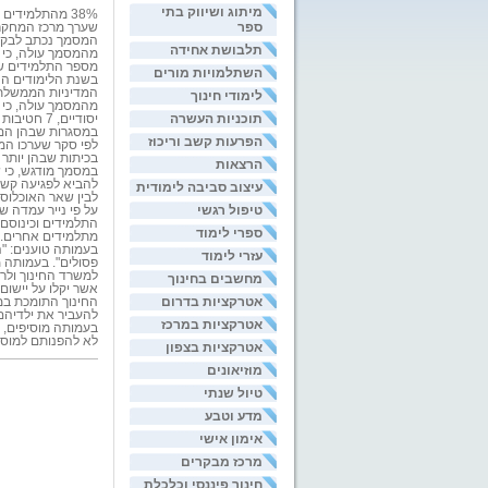
מיתוג ושיווק בתי
ספר
שערך מרכז המחקר 
המסמך נכתב לבקשת 
תלבושת אחידה
מהמסמך עולה, כי בשנת הל
מספר התלמידים שנול
השתלמויות מורים
בשנת הלימודים הנוכחית לומדים כ-51% מהתלמידים יוצאי אתיופיה במ
המדיניות הממשלתית
לימודי חינוך
תוכניות העשרה
במסגרות שבהן הם מהווים 30%-10% 
הפרעות קשב וריכוז
בכיתות שבהן יותר
הרצאות
במסמך מודגש, כי ש
להביא לפגיעה קשה 
עיצוב סביבה לימודית
לבין שאר האוכלוס
טיפול רגשי
על פי נייר עמדה ש
התלמידים וכינוסם"
ספרי לימוד
מתלמידים אחרים. מ
עזרי לימוד
פסולים". בעמותה מ
למשרד החינוך ולרש
מחשבים בחינוך
אשר יקלו על יישום
אטרקציות בדרום
החינוך התומכת במת
להעביר את ילדיהם 
אטרקציות במרכז
בעמותה מוסיפים, כ
לא להפנותם למוסדו
אטרקציות בצפון
מוזיאונים
טיול שנתי
מדע וטבע
אימון אישי
מרכז מבקרים
חינוך פיננסי וכלכלת