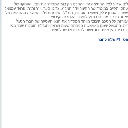
ת למדעים בירושלים אירוע לציון החתימה על ההסכם הקיבוצי המסדיר את תנאי העסקה של
טקס יתקיים במעמד שר החינוך ויו"ר המל"ג, גדעון סער, יו"ר ות"ת, פרופ' עמנואל
שעבר, אהרון ידלין, נשיאי המוסדות, מנכ"לי המוסדות ויו"ר המועצה המתאמת של
ויימסר תדרוך מפורט בנוגע לסעיפי ההסכם הקיבוצי.
בוריות על הסכם קיבוצי מיוחד המסדיר את תנאי העסקה של חברי הסגל
ת. התגמול יוענק באמצעות הפחתת שעות הוראה והגדלת תוספות שכר בגין
 בכיר בגין מצוינות ונסיעות לכנסים ולהשתלמויות.
פס
שלח לחבר