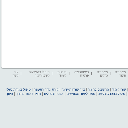
מאמרים
מאמרים
פיזיותרפיה
תוכנות
טיפול בהפרעות
צור
חינוך
כללים
פרטית
לימוד
קשב וריכוז
קשר
|
|
|
|
עזרי לימוד
מחשבים בחינוך
ציוד עזרה ראשונה
קורס עזרה ראשונה
טיפול בעזרת בעלי
|
|
|
|
טיפול בהפרעת קשב
ספרי לימוד משומשים
אבטחת טיולים
תואר ראשון בחינוך
חינוך