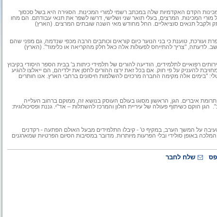
המכינות הקדם האקדמיות שלה במכתב רשמי למורי המכינות. הסגירה היא בשל סכסוך
מורי המכינות. המרצים, בעלי תואר שני ושלישי, דרשו לשפר את תנאי עבודתם. הם מחו
ק ולקבל תנאים סוציאליים. החל מחודש מאי השנה שובתים המרצים. (הארץ)
רת ועורכת, טוענת כי בני הנוער כיום קוראים וכותבים הרבה מכפי שנדמה, גם מפני שהם
ב. לדעתה, "צריך להתייחס לפעולות אלה כאל חלק מהקריאה או כלימוד". (הארץ)
תים רפואיים לתלמידים, הודיעה להורים של תלמידי כיתות ב' בבית הספר היסודי בקיבוץ
יבת להעניק על פי חוק. אם בכל זאת ירצו ההורים לחסן את ילדיהם, הם ייאלצו להגיע
 החברה בבאר שבע, במרחק של 35 ק"מ. חברת נטלי: "בימים אלה מקימה החברה מרכזים להשלמות חיסונים ברחבי הארץ. אנו חותרים
3. הפעם בנושא שנוי במחלוקת - תרומת איברים. הגן, הראשון מסוגו בעולם העוסק בנושא זה, ממוקם ברחוב העלייה
". הגן הוקם כשיתוף פעולה של עיריית חולון והמרכז להשתלות – אד"י. גננת ופסיכולוגית:
עיבה על המשך הערב, במקיף ט' - קיבלו התלמידים מבעל האולם הפתעה - רקדנים
המלכה באופן סולידי ובלי הפרעות מיותרות. מדובר במסיבות הסיום הפרטיות שמארגנים
פס
שלח לחבר