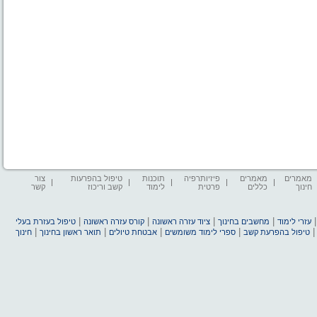
מאמרים
מאמרים
פיזיותרפיה
תוכנות
טיפול בהפרעות
צור
חינוך
כללים
פרטית
לימוד
קשב וריכוז
קשר
|
|
|
|
עזרי לימוד
מחשבים בחינוך
ציוד עזרה ראשונה
קורס עזרה ראשונה
טיפול בעזרת בעלי
|
|
|
|
טיפול בהפרעת קשב
ספרי לימוד משומשים
אבטחת טיולים
תואר ראשון בחינוך
חינוך